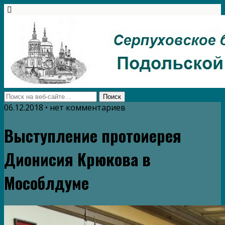
06.12.2018 • нет комментариев
Выступление протоиерея
Дионисия Крюкова в
Мособлдуме