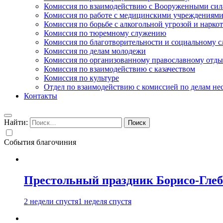
Комиссия по взаимодействию с Вооруженными сил
Комиссия по работе с медицинскими учреждениям
Комиссия по борьбе с алкогольной угрозой и нарко
Комиссия по тюремному служению
Комиссия по благотворительности и социальному 
Комиссия по делам молодежи
Комиссия по организованному православному отдых
Комиссия по взаимодействию с казачеством
Комиссия по культуре
Отдел по взаимодействию с комиссией по делам н
Контакты
Найти:
События благочиния
Престольный праздник Борисо-Глебс
2 недели спустя
1 неделя спустя