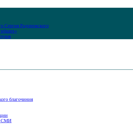
го Сергия Радонежского
огибших»
пухов
кого благочиния
ации
со СМИ