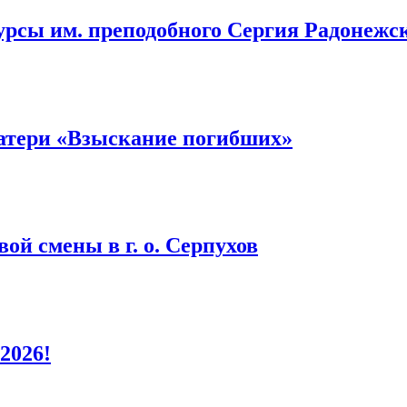
урсы им. преподобного Сергия Радонежс
атери «Взыскание погибших»
ой смены в г. о. Серпухов
2026!