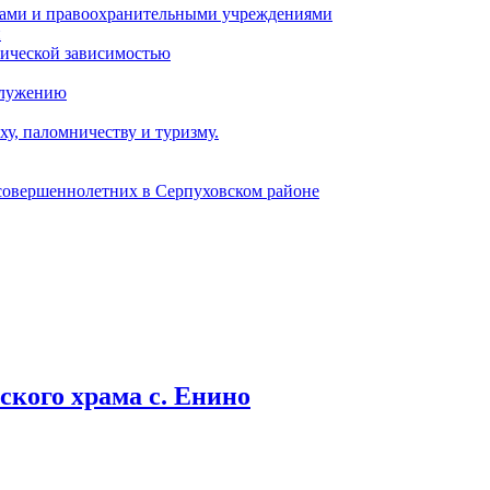
ами и правоохранительными учреждениями
и
тической зависимостью
служению
у, паломничеству и туризму.
есовершеннолетних в Серпуховском районе
кого храма с. Енино