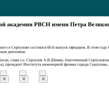
ной академии РВСН имени Петра Великог
ого в Серпухове состоялся 60-й выпуск офицеров. В этом году 
сным дипломом.
оган, глава г.о. Серпухов А.В.Шимко, благочинный Серпуховск
а), президент Института инженерной физики города Серпухова 