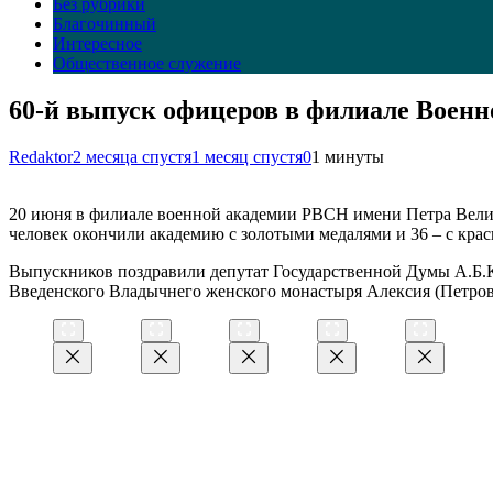
Без рубрики
Благочинный
Интересное
Общественное служение
60-й выпуск офицеров в филиале Воен
Redaktor
2 месяца спустя
1 месяц спустя
0
1 минуты
20 июня в филиале военной академии РВСН имени Петра Велик
человек окончили академию с золотыми медалями и 36 – с кра
Выпускников поздравили депутат Государственной Думы А.Б.К
Введенского Владычнего женского монастыря Алексия (Петров