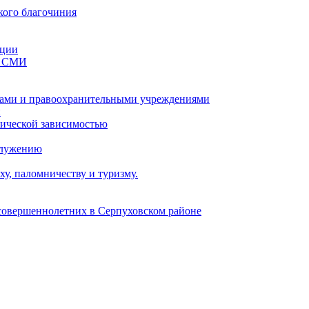
кого благочиния
ации
со СМИ
ами и правоохранительными учреждениями
и
тической зависимостью
служению
у, паломничеству и туризму.
есовершеннолетних в Серпуховском районе