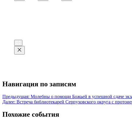
Навигация по записям
Предыдущая:
Молебны о помощи Божьей в успешной сдаче эк
Далее:
Встреча библиотекарей Серпуховского округа с протои
Похожие события