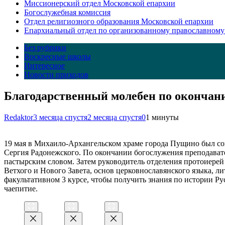
Миссионерский отдел Московской епархии
Богослужебная комиссия
Отдел религиозного образования Московской епархии
Епархиальный отдел по организованному православному
Без рубрики
Воскресные школы
Интересное
Новости приходов
Благодарственный молебен по окончани
Redaktor
3 месяца спустя
2 месяца спустя
0
1 минуты
19 мая в Михаило-Архангельском храме города Пущино был со
Сергия Радонежского. По окончании богослужения преподавате
пастырским словом. Затем руководитель отделения протоиере
Ветхого и Нового Завета, основ церковнославянского языка, 
факультативном 3 курсе, чтобы получить знания по истории Р
чаепитие.