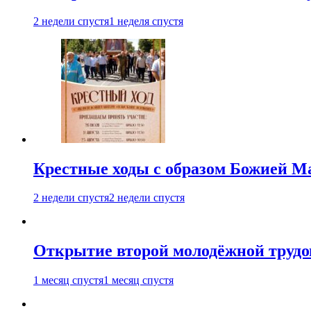
2 недели спустя
1 неделя спустя
Крестные ходы с образом Божией М
2 недели спустя
2 недели спустя
Открытие второй молодёжной трудов
1 месяц спустя
1 месяц спустя