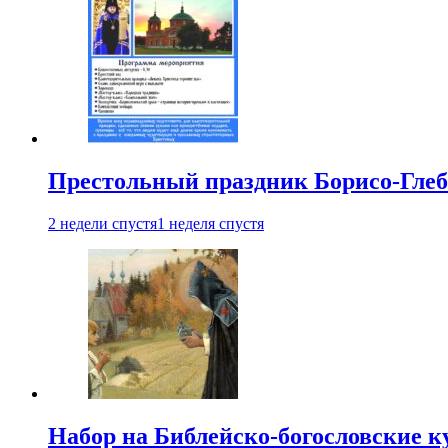
Престольный праздник Борисо-Глебс
2 недели спустя
1 неделя спустя
Набор на Библейско-богословские к