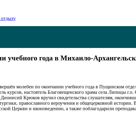
 отдыху
и учебного года в Михаило-Архангельс
вершён молебен по окончании учебного года в Пущинском отде
ль курсов, настоятель Благовещенского храма села Липицы г.о
й Дионисий Крюков вручил свидетельства слушателям, окончивш
литургики, православного вероучения и общецерковной истории
усской Церкви и иконоведению, а также поблагодарили преподав