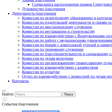
Схема-карта расположения храмов Серпуховс
Духовенство благочиния
Деятельность благочиния
Комиссия по религиозному образованию и катехиз
Комиссия по издательской деятельности и связям 
Комиссия по миссионерскому служению
Комиссия по реставрации и строительству
Комиссия по взаимодействию с Вооруженными сил
Комиссия по работе с медицинскими учреждениям
Комиссия по борьбе с алкогольной угрозой и нарко
Комиссия по тюремному служению
Комиссия по благотворительности и социальному 
Комиссия по делам молодежи
Комиссия по организованному православному отдых
Комиссия по взаимодействию с казачеством
Комиссия по культуре
Отдел по взаимодействию с комиссией по делам н
Контакты
Найти:
События благочиния