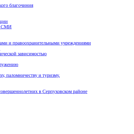
кого благочиния
ации
со СМИ
ами и правоохранительными учреждениями
и
тической зависимостью
служению
у, паломничеству и туризму.
есовершеннолетних в Серпуховском районе