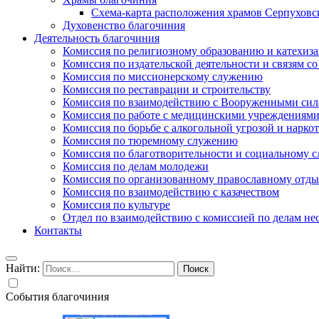
Схема-карта расположения храмов Серпуховс
Духовенство благочиния
Деятельность благочиния
Комиссия по религиозному образованию и катехиз
Комиссия по издательской деятельности и связям 
Комиссия по миссионерскому служению
Комиссия по реставрации и строительству
Комиссия по взаимодействию с Вооруженными сил
Комиссия по работе с медицинскими учреждениям
Комиссия по борьбе с алкогольной угрозой и нарко
Комиссия по тюремному служению
Комиссия по благотворительности и социальному 
Комиссия по делам молодежи
Комиссия по организованному православному отдых
Комиссия по взаимодействию с казачеством
Комиссия по культуре
Отдел по взаимодействию с комиссией по делам н
Контакты
Найти:
События благочиния