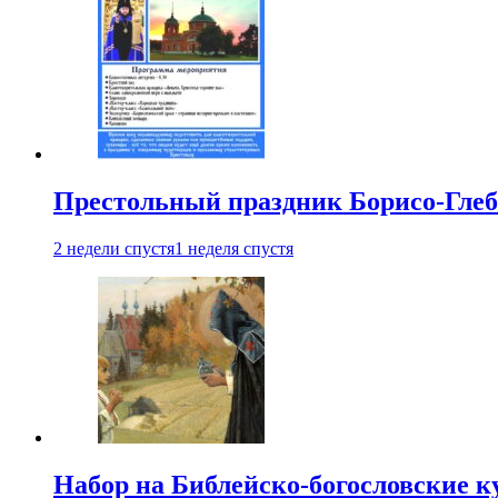
Престольный праздник Борисо-Глебс
2 недели спустя
1 неделя спустя
Набор на Библейско-богословские к