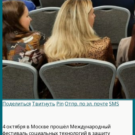
Поделиться
Твитнуть
Pin
Отпр. по эл. почте
SMS
4 октября в Москве прошёл Международный
фестиваль социальных технологий в защиту