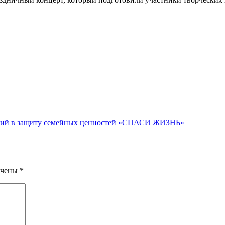
гий в защиту семейных ценностей «СПАСИ ЖИЗНЬ»
ечены
*