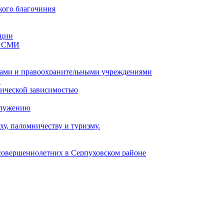
кого благочиния
ации
со СМИ
ами и правоохранительными учреждениями
и
тической зависимостью
служению
у, паломничеству и туризму.
есовершеннолетних в Серпуховском районе