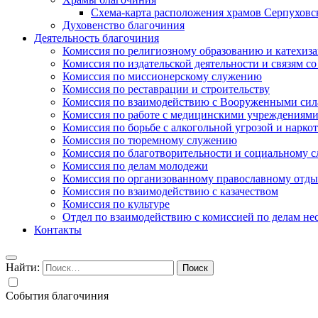
Схема-карта расположения храмов Серпуховс
Духовенство благочиния
Деятельность благочиния
Комиссия по религиозному образованию и катехиз
Комиссия по издательской деятельности и связям 
Комиссия по миссионерскому служению
Комиссия по реставрации и строительству
Комиссия по взаимодействию с Вооруженными сил
Комиссия по работе с медицинскими учреждениям
Комиссия по борьбе с алкогольной угрозой и нарко
Комиссия по тюремному служению
Комиссия по благотворительности и социальному 
Комиссия по делам молодежи
Комиссия по организованному православному отдых
Комиссия по взаимодействию с казачеством
Комиссия по культуре
Отдел по взаимодействию с комиссией по делам н
Контакты
Найти:
События благочиния