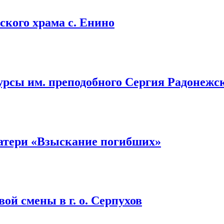
кого храма с. Енино
урсы им. преподобного Сергия Радонежс
атери «Взыскание погибших»
ой смены в г. о. Серпухов