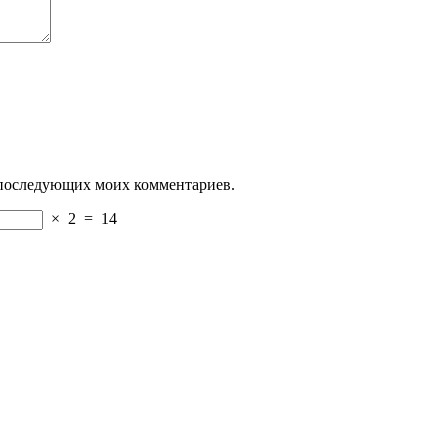
ля последующих моих комментариев.
×
2
=
14