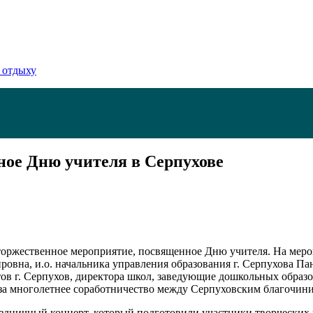
 отдыху
ное Дню учителя в Серпухове
 торжественное мероприятие, посвященное Дню учителя. На мер
ировна, и.о. начальника управления образования г. Серпухова 
тов г. Серпухов, директора школ, заведующие дошкольных образ
за многолетнее соработничество между Серпуховским благочини
здничный концерт, который подготовили участники творческих 