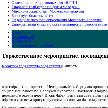
Отдел внешних церковных связей РПЦ
Епархиальный отдел по делам молодежи
Миссионерский отдел Московской епархии
Богослужебная комиссия
Отдел религиозного образования Московской епархии
Епархиальный отдел по организованному православному
Без рубрики
Благочинный
Интересное
Общественное служение
Торжественное мероприятие, посвящен
Redaktor
4 года спустя
4 года спустя
0
1 минуты
4 октября в зале торжеств «Центральный» г. Серпухов прошло
социальной работе г.о. Серпухов Курбатова Анастасия Владим
церковного округа иерей Игорь Чабан, депутаты совета депута
обратился ко всем присутствующим со словами благодарности 
По завершении протокольной части мероприятия состоялся пра