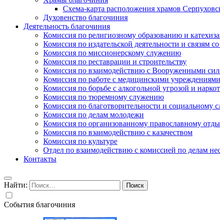
Схема-карта расположения храмов Серпуховс
Духовенство благочиния
Деятельность благочиния
Комиссия по религиозному образованию и катехиз
Комиссия по издательской деятельности и связям 
Комиссия по миссионерскому служению
Комиссия по реставрации и строительству
Комиссия по взаимодействию с Вооруженными сил
Комиссия по работе с медицинскими учреждениям
Комиссия по борьбе с алкогольной угрозой и нарко
Комиссия по тюремному служению
Комиссия по благотворительности и социальному 
Комиссия по делам молодежи
Комиссия по организованному православному отдых
Комиссия по взаимодействию с казачеством
Комиссия по культуре
Отдел по взаимодействию с комиссией по делам н
Контакты
Найти:
События благочиния