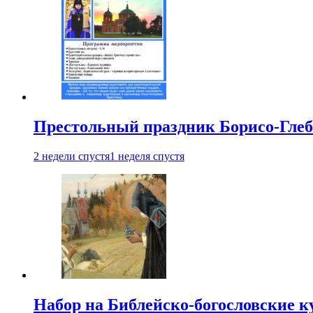
Престольный праздник Борисо-Глебс
2 недели спустя
1 неделя спустя
Набор на Библейско-богословские к