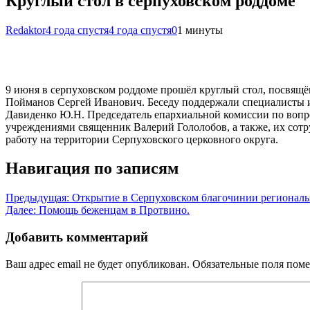
Круглый стол в серпуховском роддоме
Redaktor
4 года спустя
4 года спустя
0
1 минуты
9 июня в серпуховском роддоме прошёл круглый стол, посвящ
Пойманов Сергей Иванович. Беседу поддержали специалисты и. 
Давиденко Ю.Н. Председатель епархиальной комиссии по вопр
учреждениями священник Валерий Гололобов, а также, их сотр
работу на территории Серпуховского церковного округа.
Навигация по записям
Предыдущая:
Открытие в Серпуховском благочинии региональ
Далее:
Помощь беженцам в Протвино.
Добавить комментарий
Ваш адрес email не будет опубликован.
Обязательные поля пом