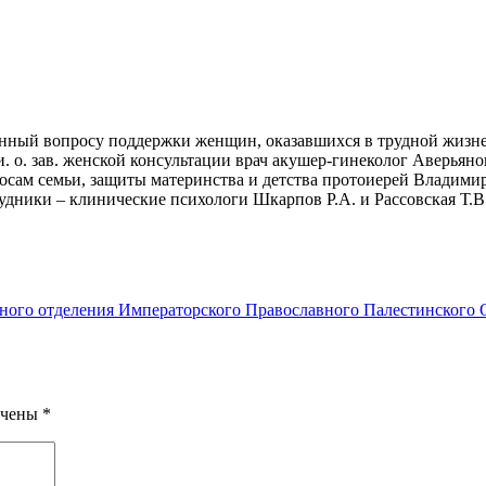
ённый вопросу поддержки женщин, оказавшихся в трудной жизне
о. зав. женской консультации врач акушер-гинеколог Аверьянов
осам семьи, защиты материнства и детства протоиерей Владимир
удники – клинические психологи Шкарпов Р.А. и Рассовская Т.
ного отделения Императорского Православного Палестинского 
ечены
*