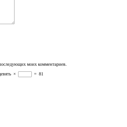
ля последующих моих комментариев.
девять
×
=
81