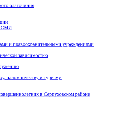
кого благочиния
ации
со СМИ
ами и правоохранительными учреждениями
и
тической зависимостью
служению
у, паломничеству и туризму.
есовершеннолетних в Серпуховском районе