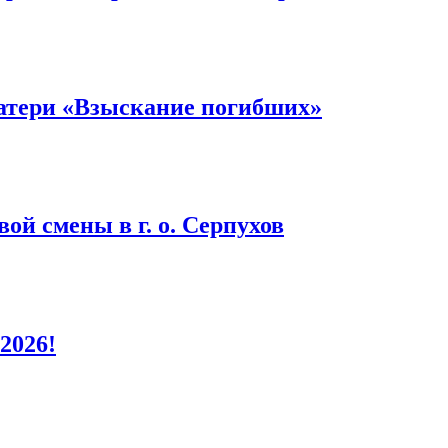
атери «Взыскание погибших»
ой смены в г. о. Серпухов
2026!