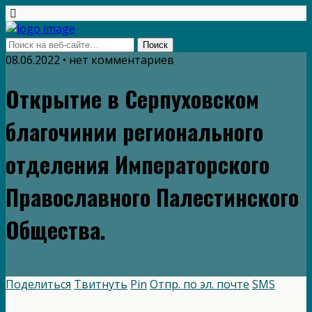
08.06.2022 • нет комментариев
Открытие в Серпуховском
благочинии регионального
отделения Императорского
Православного Палестинского
Общества.
Поделиться
Твитнуть
Pin
Отпр. по эл. почте
SMS