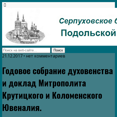
21.12.2017 • нет комментариев
Годовое собрание духовенства
и доклад Митрополита
Крутицкого и Коломенского
Ювеналия.