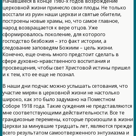
Начавшееся в конце 1980-х годов возрождение
церковной жизни принесло свои плоды. Не только
восстали из руин наши церкви и святые обители,
построены новые храмы, но, что самое главное,
народ возвращается к вере отцов. Уже
сформировалось поколение, для которого
господство безбожия – это факт истории, а
следование заповедям Божиим – цель жизни.
Конечно, еще очень много предстоит сделать в
сфере духовно-нравственного воспитания и
просвещения, чтобы свет Христовой истины пришел
и к тем, кто ее еще не познал.
В наши дни подчас можно услышать сетования, что
участие мирян в церковной жизни не настолько
широко, как это было задумано на Поместном
Соборе 1918 года. Такие суждения не представляются
мне соответствующими действительности. Все те
грандиозные перемены, которые произошли в жизни
Церкви за минувшие тридцать лет, являются прежде
всего результатом самоотверженного энтузиазма и