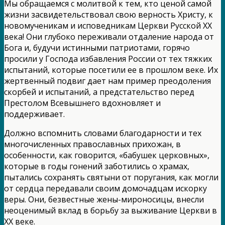
Мы обращаемся с молитвой к тем, кто ценой самой
жизни засвидетельствовал свою верность Христу, к
новомученикам и исповедникам Церкви Русской ХХ
века! Они глубоко переживали отдаление народа от
Бога и, будучи истинными патриотами, горячо
просили у Господа избавления России от тех тяжких
испытаний, которые посетили ее в прошлом веке. Их
жертвенный подвиг дает нам пример преодоления
скорбей и испытаний, а предстательство перед
Престолом Всевышнего вдохновляет и
поддерживает.
Должно вспомнить словами благодарности и тех
многочисленных православных прихожан, в
особенности, как говорится, «бабушек церковных»,
которые в годы гонений заботились о храмах,
пытались сохранять святыни от поругания, как могли
от сердца передавали своим домочадцам искорку
веры. Они, безвестные жены-мироносицы, внесли
неоценимый вклад в борьбу за выживание Церкви в
ХХ веке.