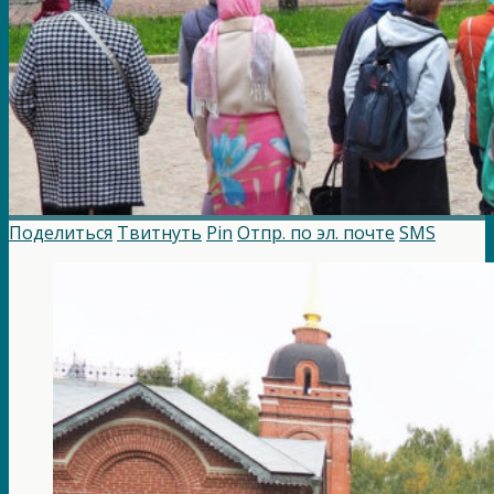
Поделиться
Твитнуть
Pin
Отпр. по эл. почте
SMS