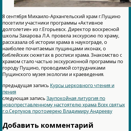
8 сентября Михаило-Архангельский храм г.Пущино
посетили участники программы «Активное
долголетие» из г.Егорьевск. Директор воскресной
школы Захарова Л.А. провела экскурсию по храму,
рассказала об истории храма в наукограде, о
наиболее почитаемых пущинцами иконах, о
библейских сюжетах в росписи храма. Знакомство с
храмом стало частью экскурсионной программы по
городу Пущино, проводимой сотрудниками
Пущинского музея экологии и краеведения.
предыдущая запись
Курсы церковного чтения и
пения
следующая запись
Заупокойная литургия по
новопреставленному настоятелю храма Всех святых
г.о.Серпухов протоиерею Владимиру Андрееву
Добавить комментарий