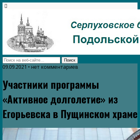
09.09.2021 • нет комментариев
Участники программы
«Активное долголетие» из
Егорьевска в Пущинском храме