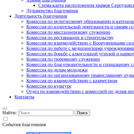
Схема-карта расположения храмов Серпуховс
Духовенство благочиния
Деятельность благочиния
Комиссия по религиозному образованию и катехиз
Комиссия по издательской деятельности и связям 
Комиссия по миссионерскому служению
Комиссия по реставрации и строительству
Комиссия по взаимодействию с Вооруженными сил
Комиссия по работе с медицинскими учреждениям
Комиссия по борьбе с алкогольной угрозой и нарко
Комиссия по тюремному служению
Комиссия по благотворительности и социальному 
Комиссия по делам молодежи
Комиссия по организованному православному отдых
Комиссия по взаимодействию с казачеством
Комиссия по культуре
Отдел по взаимодействию с комиссией по делам н
Контакты
Найти:
События благочиния