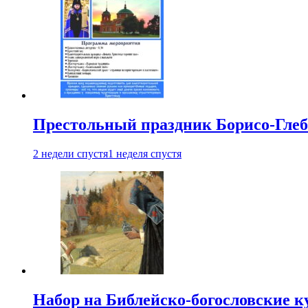
Престольный праздник Борисо-Глебс
2 недели спустя
1 неделя спустя
Набор на Библейско-богословские к