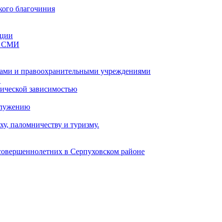
кого благочиния
ации
со СМИ
ами и правоохранительными учреждениями
и
тической зависимостью
служению
у, паломничеству и туризму.
есовершеннолетних в Серпуховском районе