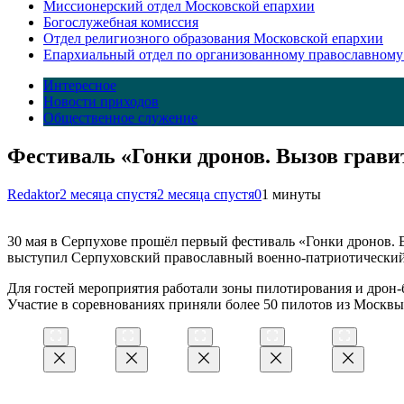
Миссионерский отдел Московской епархии
Богослужебная комиссия
Отдел религиозного образования Московской епархии
Епархиальный отдел по организованному православному
Интересное
Новости приходов
Общественное служение
Фестиваль «Гонки дронов. Вызов грави
Redaktor
2 месяца спустя
2 месяца спустя
0
1 минуты
30 мая в Серпухове прошёл первый фестиваль «Гонки дронов.
выступил Серпуховский православный военно-патриотический 
Для гостей мероприятия работали зоны пилотирования и дрон-б
Участие в соревнованиях приняли более 50 пилотов из Москвы 