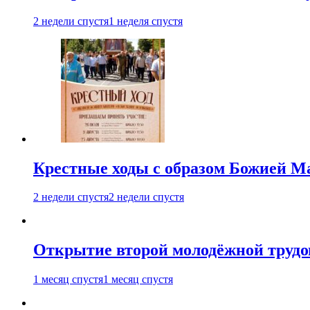
2 недели спустя
1 неделя спустя
Крестные ходы с образом Божией М
2 недели спустя
2 недели спустя
Открытие второй молодёжной трудов
1 месяц спустя
1 месяц спустя