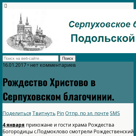
16.01.2017 • нет комментариев
Рождество Христово в
Серпуховском благочинии.
Поделиться
Твитнуть
Pin
Отпр. по эл. почте
SMS
4 января
прихожане и гости храма Рождества
Богородицы с.Подмоклово смотрели Рождественский