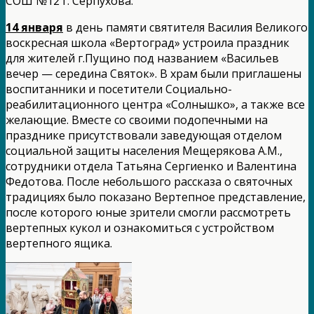
СОШ №12 г. Серпухова.
14 января
в день памяти святителя Василия Великого
воскресная школа «Вертоград» устроила праздник
для жителей г.Пущино под названием «Васильев
вечер — середина Святок». В храм были приглашены
воспитанники и посетители Социально-
реабилитационного центра «Солнышко», а также все
желающие. Вместе со своими подопечными на
празднике присутствовали заведующая отделом
социальной защиты населения Мещерякова А.М.,
сотрудники отдела Татьяна Сергиенко и Валентина
Федотова. После небольшого рассказа о святочных
традициях было показано Вертепное представление,
после которого юные зрители смогли рассмотреть
вертепных кукол и ознакомиться с устройством
вертепного ящика.