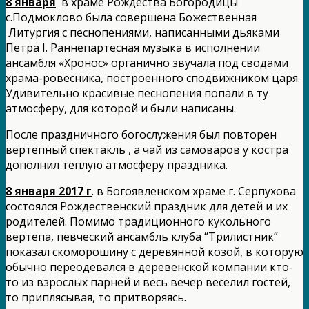
8 января
в храме Рождества Богородицы
с.Подмоклово была совершена Божественная
Литургия с песнопениями, написанными дьяками
Петра I. Раннепартесная музыка в исполнении
ансамбля «Хронос» органично звучала под сводами
храма-ровесника, построенного сподвижником царя.
Удивительно красивые песнопения попали в ту
атмосферу, для которой и были написаны.
После праздничного богослужения был повторен
вертепный спектакль , а чай из самоваров у костра
дополнил теплую атмосферу праздника.
8 января 2017 г
. в Богоявленском храме г. Серпухова
состоялся Рождественский праздник для детей и их
родителей. Помимо традиционного кукольного
вертепа, певческий ансамбль клуба “Трилистник”
показал скоморошину с деревянной козой, в которую
обычно переодевался в деревенской компании кто-
то из взрослых парней и весь вечер веселил гостей,
то приплясывая, то притворяясь.