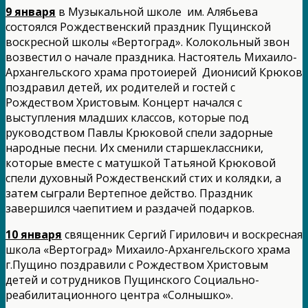
9 января
в Музыкальной школе им. Алябьева
состоялся Рождественский праздник Пущинской
воскресной школы «Вертоград». Колокольный звон
возвестил о начале праздника. Настоятель Михаило-
Архангельского храма протоиерей Дионисий Крюков
поздравил детей, их родителей и гостей с
Рождеством Христовым. Концерт начался с
выступления младших классов, которые под
руководством Павлы Крюковой спели задорные
народные песни. Их сменили старшеклассники,
которые вместе с матушкой Татьяной Крюковой
спели духовный Рождественский стих и колядки, а
затем сыграли Вертепное действо. Праздник
завершился чаепитием и раздачей подарков.
10 января
священник Сергий Гирилович и воскресная
школа «Вертоград» Михаило-Архангельского храма
г.Пущино поздравили с Рождеством Христовым
детей и сотрудников Пущинского Социально-
реабилитационного центра «Солнышко».