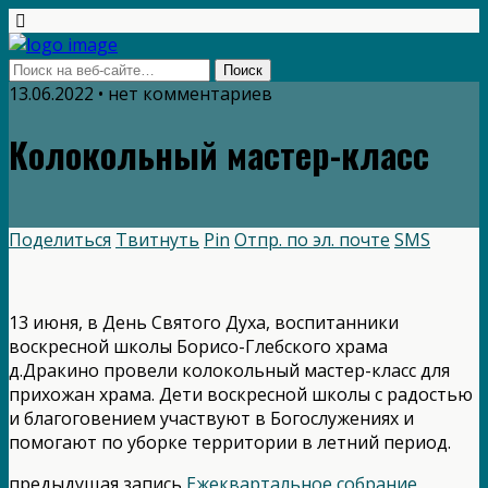
13.06.2022 • нет комментариев
Колокольный мастер-класс
Поделиться
Твитнуть
Pin
Отпр. по эл. почте
SMS
13 июня, в День Святого Духа, воспитанники
воскресной школы Борисо-Глебского храма
д.Дракино провели колокольный мастер-класс для
прихожан храма. Дети воскресной школы с радостью
и благоговением участвуют в Богослужениях и
помогают по уборке территории в летний период.
предыдущая запись
Ежеквартальное собрание