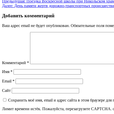
Предыдущая:
Поездка Воскресной школы при Никольском храм
Далее:
День памяти жертв дорожно-транспортных происшестви
Добавить комментарий
Ваш адрес email не будет опубликован.
Обязательные поля пом
Комментарий
*
Имя
*
Email
*
Сайт
Сохранить моё имя, email и адрес сайта в этом браузере д
Лимит времени истёк. Пожалуйста, перезагрузите CAPTCHA.