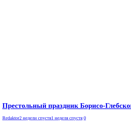
Престольный праздник Борисо-Глебског
Redaktor
2 недели спустя
1 неделя спустя
0