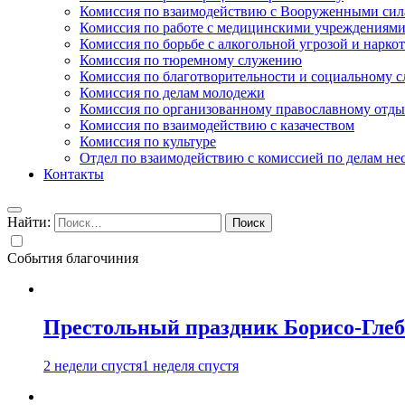
Комиссия по взаимодействию с Вооруженными сил
Комиссия по работе с медицинскими учреждениям
Комиссия по борьбе с алкогольной угрозой и нарко
Комиссия по тюремному служению
Комиссия по благотворительности и социальному 
Комиссия по делам молодежи
Комиссия по организованному православному отдых
Комиссия по взаимодействию с казачеством
Комиссия по культуре
Отдел по взаимодействию с комиссией по делам н
Контакты
Найти:
События благочиния
Престольный праздник Борисо-Глебс
2 недели спустя
1 неделя спустя