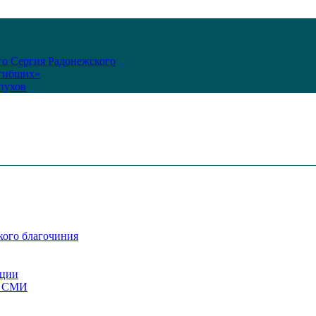
го Сергия Радонежского
огибших»
пухов
кого благочиния
ации
со СМИ