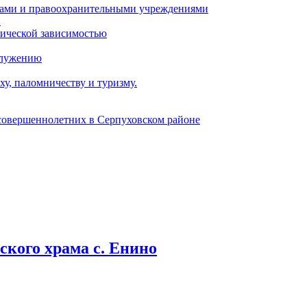
ами и правоохранительными учреждениями
и
тической зависимостью
служению
у, паломничеству и туризму.
есовершеннолетних в Серпуховском районе
кого храма с. Енино