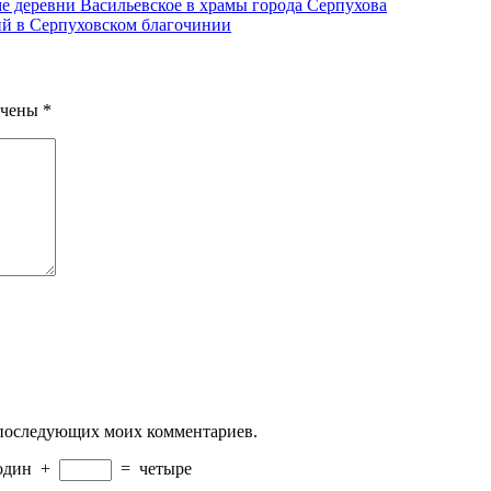
е деревни Васильевское в храмы города Серпухова
й в Серпуховском благочинии
ечены
*
ля последующих моих комментариев.
один
+
=
четыре