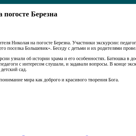
 погосте Березна
ятителя Николая на погосте Березна. Участники экскурсии: пед
его поселка Большевик». Беседу с детьми и их родителями прове
рсии узнали об истории храма и его особенностях. Батюшка в до
 педагоги с интересом слушали, и задавали вопросы. В конце эк
детский сад.
понимание мира как доброго и красивого творения Бога.