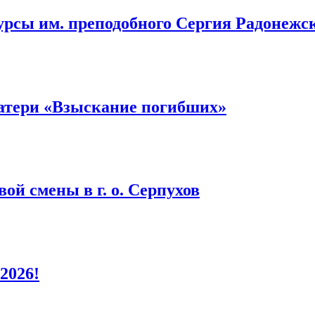
урсы им. преподобного Сергия Радонежс
атери «Взыскание погибших»
ой смены в г. о. Серпухов
2026!