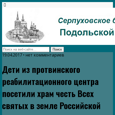
19.04.2017 • нет комментариев
Дети из протвинского
реабилитационного центра
посетили храм честь Всех
святых в земле Российской