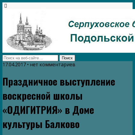
17.04.2017 • нет комментариев
Праздничное выступление
воскресной школы
«ОДИГИТРИЯ» в Доме
культуры Балково