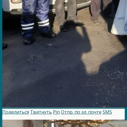
Поделиться
Твитнуть
Pin
Отпр. по эл. почте
SMS