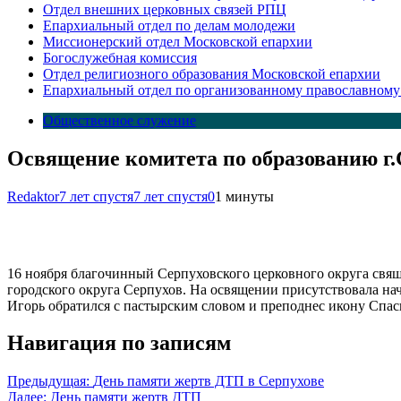
Отдел внешних церковных связей РПЦ
Епархиальный отдел по делам молодежи
Миссионерский отдел Московской епархии
Богослужебная комиссия
Отдел религиозного образования Московской епархии
Епархиальный отдел по организованному православному
Общественное служение
Освящение комитета по образованию г.
Redaktor
7 лет спустя
7 лет спустя
0
1 минуты
16 ноября благочинный Серпуховского церковного округа свя
городского округа Серпухов. На освящении присутствовала на
Игорь обратился с пастырским словом и преподнес икону Спас
Навигация по записям
Предыдущая:
День памяти жертв ДТП в Серпухове
Далее:
День памяти жертв ДТП