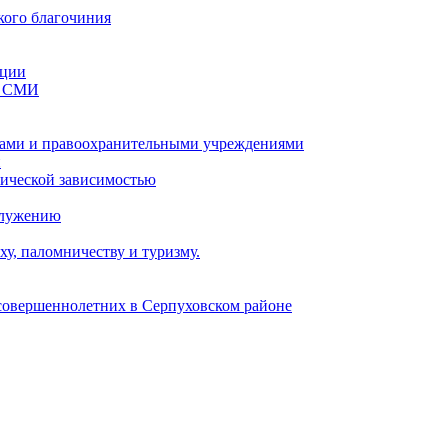
кого благочиния
ации
со СМИ
ами и правоохранительными учреждениями
и
тической зависимостью
служению
у, паломничеству и туризму.
есовершеннолетних в Серпуховском районе