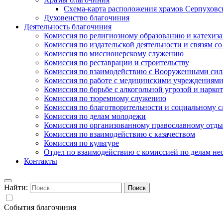
Схема-карта расположения храмов Серпуховс
Духовенство благочиния
Деятельность благочиния
Комиссия по религиозному образованию и катехиз
Комиссия по издательской деятельности и связям 
Комиссия по миссионерскому служению
Комиссия по реставрации и строительству
Комиссия по взаимодействию с Вооруженными сил
Комиссия по работе с медицинскими учреждениям
Комиссия по борьбе с алкогольной угрозой и нарко
Комиссия по тюремному служению
Комиссия по благотворительности и социальному 
Комиссия по делам молодежи
Комиссия по организованному православному отдых
Комиссия по взаимодействию с казачеством
Комиссия по культуре
Отдел по взаимодействию с комиссией по делам н
Контакты
Найти:
События благочиния