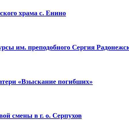
кого храма с. Енино
урсы им. преподобного Сергия Радонежс
атери «Взыскание погибших»
ой смены в г. о. Серпухов