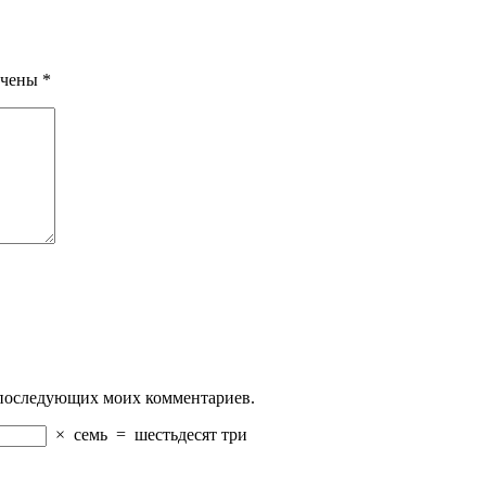
ечены
*
ля последующих моих комментариев.
×
семь
=
шестьдесят три