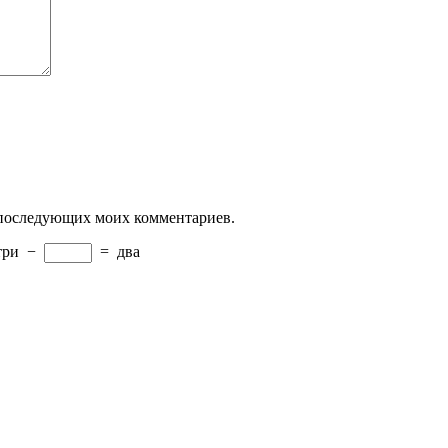
ля последующих моих комментариев.
три
−
=
два