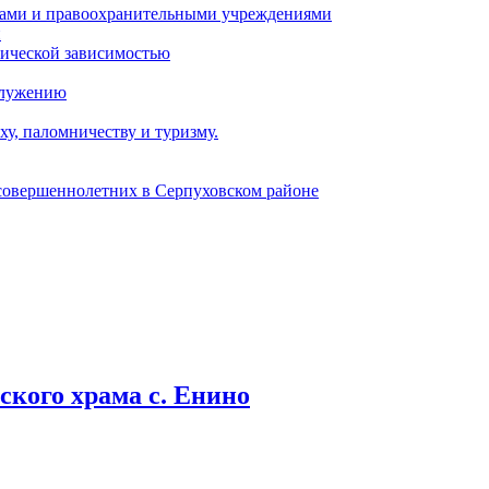
ами и правоохранительными учреждениями
и
тической зависимостью
служению
у, паломничеству и туризму.
есовершеннолетних в Серпуховском районе
кого храма с. Енино