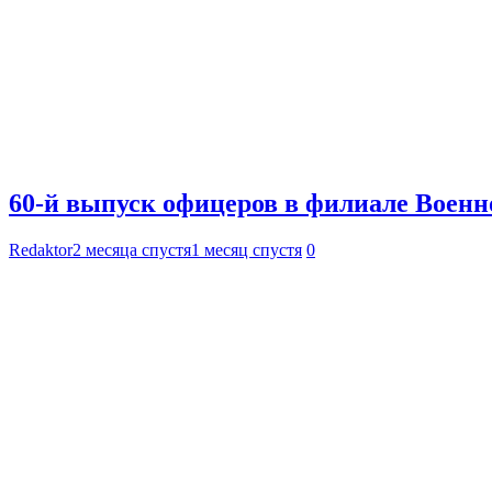
60-й выпуск офицеров в филиале Воен
Redaktor
2 месяца спустя
1 месяц спустя
0