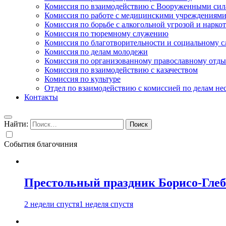
Комиссия по взаимодействию с Вооруженными сил
Комиссия по работе с медицинскими учреждениям
Комиссия по борьбе с алкогольной угрозой и нарко
Комиссия по тюремному служению
Комиссия по благотворительности и социальному 
Комиссия по делам молодежи
Комиссия по организованному православному отдых
Комиссия по взаимодействию с казачеством
Комиссия по культуре
Отдел по взаимодействию с комиссией по делам н
Контакты
Найти:
События благочиния
Престольный праздник Борисо-Глебс
2 недели спустя
1 неделя спустя