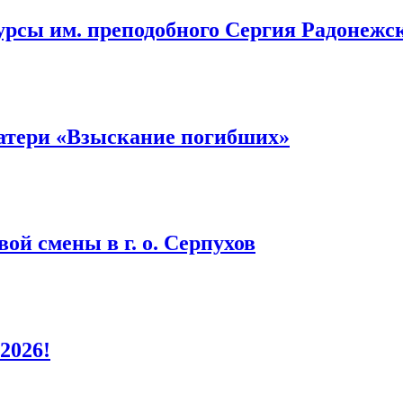
урсы им. преподобного Сергия Радонежс
атери «Взыскание погибших»
ой смены в г. о. Серпухов
2026!