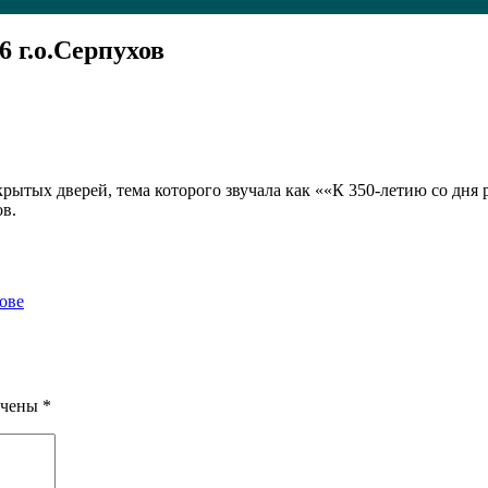
 г.о.Серпухов
ткрытых дверей, тема которого звучала как ««К 350-летию со дня
в.
ове
ечены
*