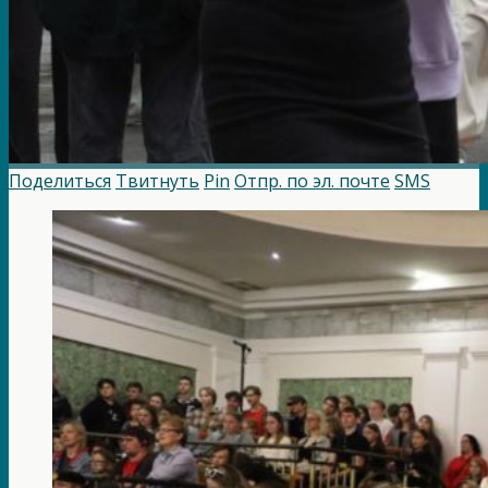
Поделиться
Твитнуть
Pin
Отпр. по эл. почте
SMS