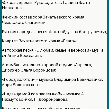
«Сквозь время». Руководитель Гашина Злата
Ивановна;
Женский состав хора Зачатьевского храма
Чеховского благочиния:
Русская народная песня «Как пойду я на быстру речку»;
Квартет Зачатьевского храма «Благо»:
Авторская песня «О любви, семье и верности» муз. и
сл. Агнии Ярославны;
Ансамбль вокально-хоровой студии «Апрель»,
Дирижёр Ольга Воронцова:
«Го́род золотой» – музыка Владимира Вавилова/ сл.
Анри Волохонского;
«Надежда мой компас земной» – музыка А.
Пахмутовой/ сл. Н. Добронравова;
Русская народная песня «В тёмном лесе»;