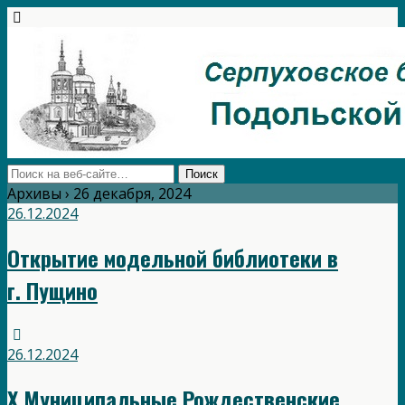
Архивы › 26 декабря, 2024
26.12.2024
Открытие модельной библиотеки в
г. Пущино
26.12.2024
X Муниципальные Рождественские