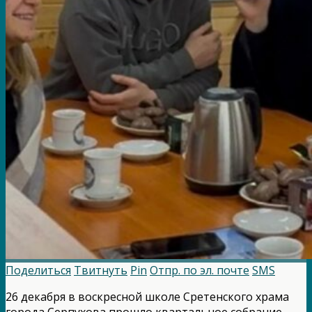
Поделиться
Твитнуть
Pin
Отпр. по эл. почте
SMS
26 декабря в воскресной школе Сретенского храма
города Серпухова прошло квартальное собрание