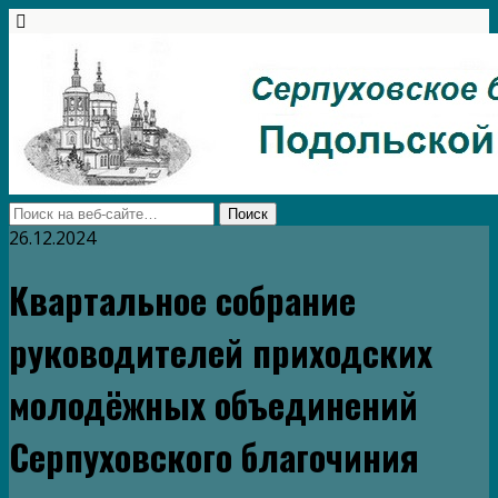
26.12.2024
Квартальное собрание
руководителей приходских
молодёжных объединений
Серпуховского благочиния