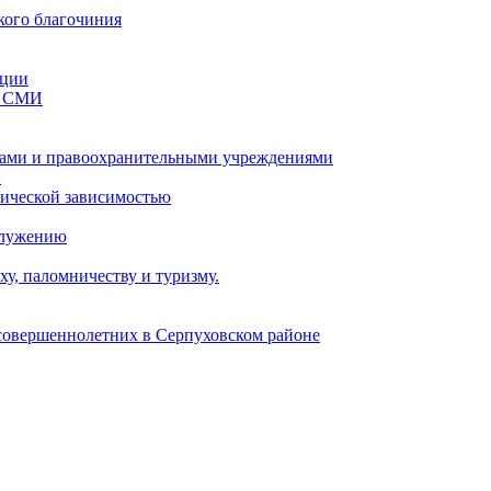
кого благочиния
ации
со СМИ
ами и правоохранительными учреждениями
и
тической зависимостью
служению
у, паломничеству и туризму.
есовершеннолетних в Серпуховском районе