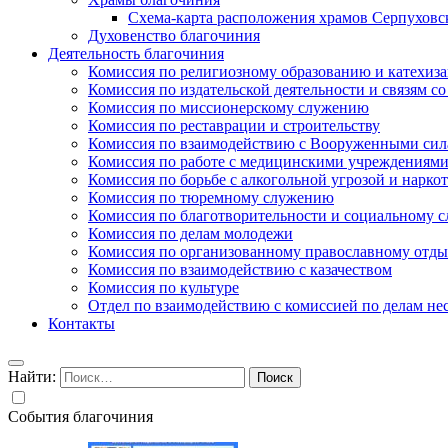
Схема-карта расположения храмов Серпуховс
Духовенство благочиния
Деятельность благочиния
Комиссия по религиозному образованию и катехиз
Комиссия по издательской деятельности и связям 
Комиссия по миссионерскому служению
Комиссия по реставрации и строительству
Комиссия по взаимодействию с Вооруженными сил
Комиссия по работе с медицинскими учреждениям
Комиссия по борьбе с алкогольной угрозой и нарко
Комиссия по тюремному служению
Комиссия по благотворительности и социальному 
Комиссия по делам молодежи
Комиссия по организованному православному отдых
Комиссия по взаимодействию с казачеством
Комиссия по культуре
Отдел по взаимодействию с комиссией по делам н
Контакты
Найти:
События благочиния