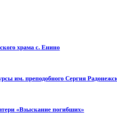
кого храма с. Енино
урсы им. преподобного Сергия Радонежс
атери «Взыскание погибших»