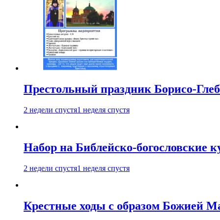
Престольный праздник Борисо-Глебс
2 недели спустя
1 неделя спустя
Набор на Библейско-богословские к
2 недели спустя
1 неделя спустя
Крестные ходы с образом Божией М