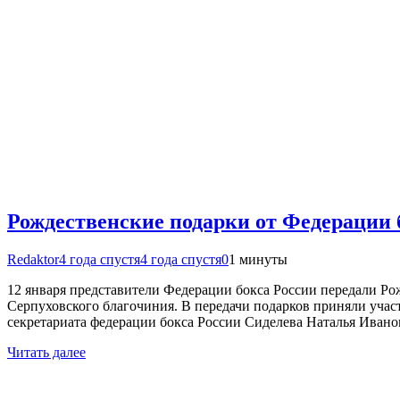
Рождественские подарки от Федерации 
Redaktor
4 года спустя
4 года спустя
0
1 минуты
12 января представители Федерации бокса России передали Ро
Серпуховского благочиния. В передачи подарков приняли учас
секретариата федерации бокса России Сиделева Наталья Ивано
Читать далее