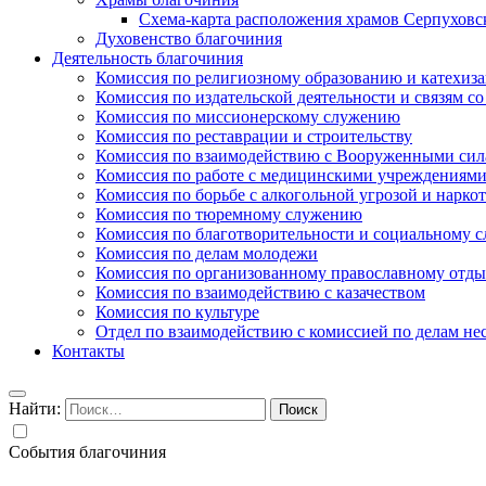
Схема-карта расположения храмов Серпуховс
Духовенство благочиния
Деятельность благочиния
Комиссия по религиозному образованию и катехиз
Комиссия по издательской деятельности и связям 
Комиссия по миссионерскому служению
Комиссия по реставрации и строительству
Комиссия по взаимодействию с Вооруженными сил
Комиссия по работе с медицинскими учреждениям
Комиссия по борьбе с алкогольной угрозой и нарко
Комиссия по тюремному служению
Комиссия по благотворительности и социальному 
Комиссия по делам молодежи
Комиссия по организованному православному отдых
Комиссия по взаимодействию с казачеством
Комиссия по культуре
Отдел по взаимодействию с комиссией по делам н
Контакты
Найти:
События благочиния