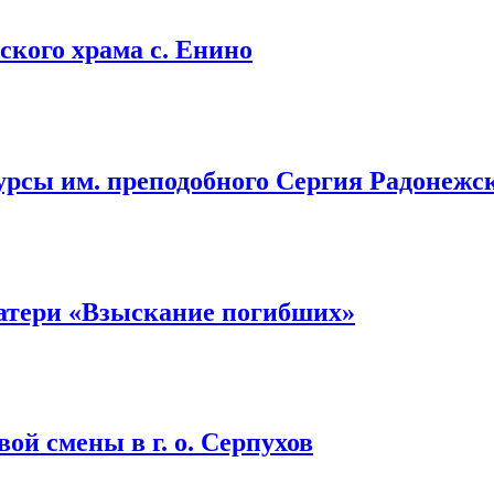
кого храма с. Енино
урсы им. преподобного Сергия Радонежс
атери «Взыскание погибших»
ой смены в г. о. Серпухов