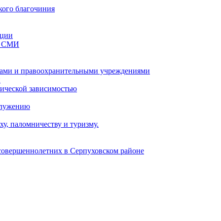
кого благочиния
ации
со СМИ
ами и правоохранительными учреждениями
и
тической зависимостью
служению
у, паломничеству и туризму.
есовершеннолетних в Серпуховском районе