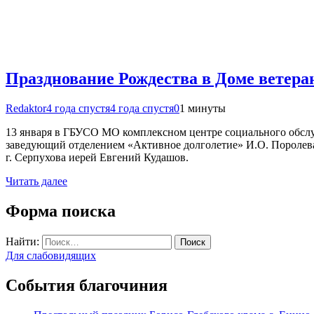
Празднование Рождества в Доме ветеран
Redaktor
4 года спустя
4 года спустя
0
1 минуты
13 января в ГБУСО МО комплексном центре социального обслу
заведующий отделением «Активное долголетие» И.О. Поролева
г. Серпухова иерей Евгений Кудашов.
Читать далее
Форма поиска
Найти:
Для слабовидящих
События благочиния