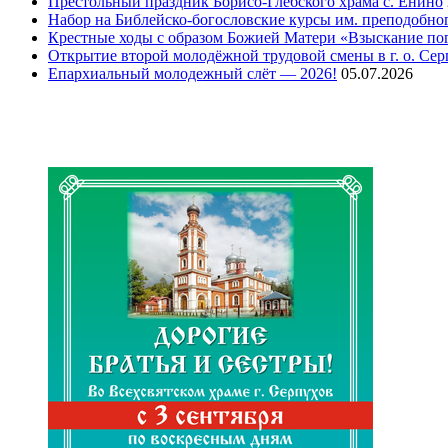
Престольный праздник Борисо-Глебского храма с. Енино
Набор на Библейско-богословские курсы им. преподобно
Крестные ходы с образом Божией Матери «Взыскание п
Открытие второй молодёжной трудовой смены в г. о. Сер
Епархиальный молодежный слёт — 2026!
05.07.2026