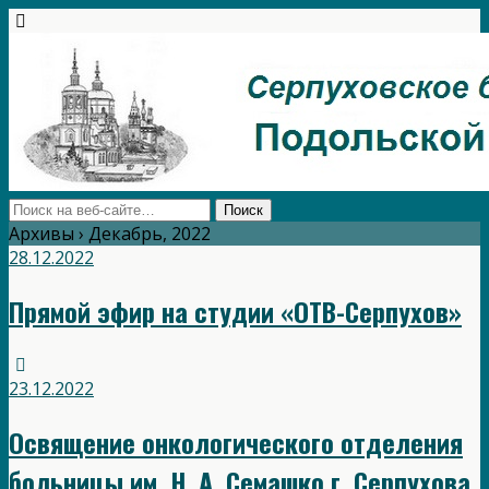
Архивы › Декабрь, 2022
28.12.2022
Прямой эфир на студии «ОТВ-Серпухов»
23.12.2022
Освящение онкологического отделения
больницы им. Н. А. Семашко г. Серпухова