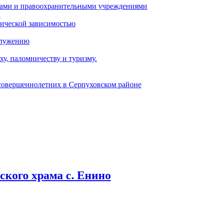
ами и правоохранительными учреждениями
и
тической зависимостью
служению
у, паломничеству и туризму.
есовершеннолетних в Серпуховском районе
кого храма с. Енино