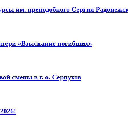
урсы им. преподобного Сергия Радонежс
атери «Взыскание погибших»
ой смены в г. о. Серпухов
2026!