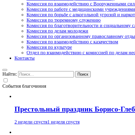
Комиссия по взаимодействию с Вооруженными сил
Комиссия по работе с медицинскими учреждениям
Комиссия по борьбе с алкогольной угрозой и нарко
Комиссия по тюремному служению
Комиссия по благотворительности и социальному 
Комиссия по делам молодежи
Комиссия по организованному православному отдых
Комиссия по взаимодействию с казачеством
Комиссия по культуре
Отдел по взаимодействию с комиссией по делам н
Контакты
Найти:
События благочиния
Престольный праздник Борисо-Глебс
2 недели спустя
1 неделя спустя