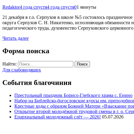
Redaktor
4 года спустя
4 года спустя
0
1 минуты
21 декабря в г.о. Серпухов в школе №5 состоялось праздничн
округа Серпухов С. Н. Никитенко, исполняющая обязанности на
педагогического труда, духовенство Серпуховского церковного
Читать далее
Форма поиска
Найти:
Для слабовидящих
События благочиния
Престольный праздник Борисо-Глебского храма с. Енино
Набор на Библейско-богословские курсы им. преподобно
Крестные ходы с образом Божией Матери «Взыскание п
Открытие второй молодёжной трудовой смены в г. о. Сер
Епархиальный молодежный слёт — 2026!
05.07.2026