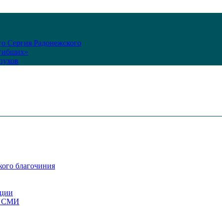
го Сергия Радонежского
огибших»
пухов
кого благочиния
ации
со СМИ