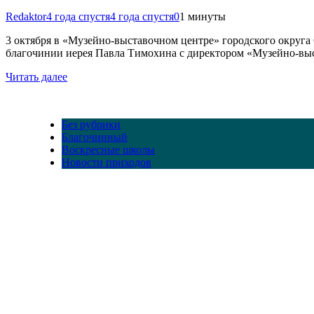
Redaktor
4 года спустя
4 года спустя
0
1 минуты
3 октября в «Музейно-выставочном центре» городского округа
благочинии иерея Павла Тимохина с директором «Музейно-вы
Читать далее
Без рубрики
Благочинный
Воскресные школы
Новости приходов