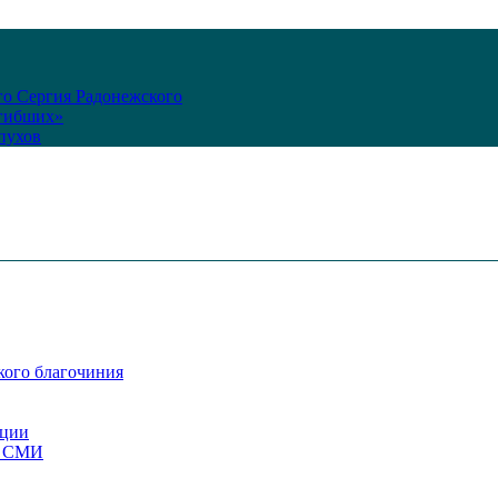
го Сергия Радонежского
огибших»
пухов
кого благочиния
ации
со СМИ