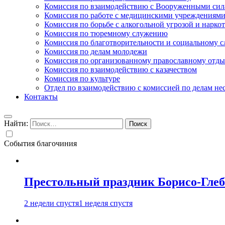
Комиссия по взаимодействию с Вооруженными сил
Комиссия по работе с медицинскими учреждениям
Комиссия по борьбе с алкогольной угрозой и нарко
Комиссия по тюремному служению
Комиссия по благотворительности и социальному 
Комиссия по делам молодежи
Комиссия по организованному православному отдых
Комиссия по взаимодействию с казачеством
Комиссия по культуре
Отдел по взаимодействию с комиссией по делам н
Контакты
Найти:
События благочиния
Престольный праздник Борисо-Глебс
2 недели спустя
1 неделя спустя