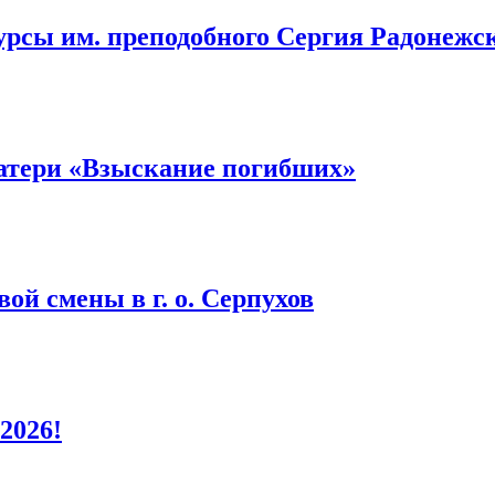
урсы им. преподобного Сергия Радонежс
атери «Взыскание погибших»
ой смены в г. о. Серпухов
2026!