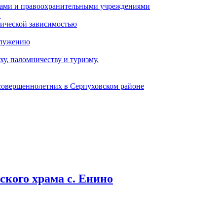
ами и правоохранительными учреждениями
и
тической зависимостью
служению
у, паломничеству и туризму.
есовершеннолетних в Серпуховском районе
кого храма с. Енино