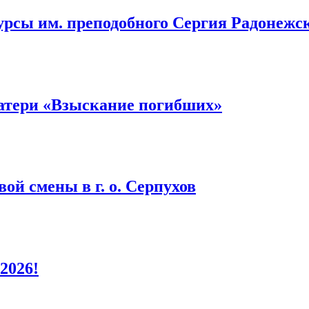
урсы им. преподобного Сергия Радонежс
атери «Взыскание погибших»
ой смены в г. о. Серпухов
2026!