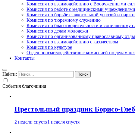
Комиссия по взаимодействию с Вооруженными сил
Комиссия по работе с медицинскими учреждениям
Комиссия по борьбе с алкогольной угрозой и нарко
Комиссия по тюремному служению
Комиссия по благотворительности и социальному 
Комиссия по делам молодежи
Комиссия по организованному православному отдых
Комиссия по взаимодействию с казачеством
Комиссия по культуре
Отдел по взаимодействию с комиссией по делам н
Контакты
Найти:
События благочиния
Престольный праздник Борисо-Глебс
2 недели спустя
1 неделя спустя