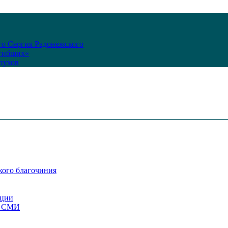
го Сергия Радонежского
огибших»
пухов
кого благочиния
ации
со СМИ