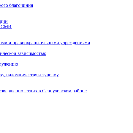
кого благочиния
ации
со СМИ
ами и правоохранительными учреждениями
и
тической зависимостью
служению
у, паломничеству и туризму.
есовершеннолетних в Серпуховском районе