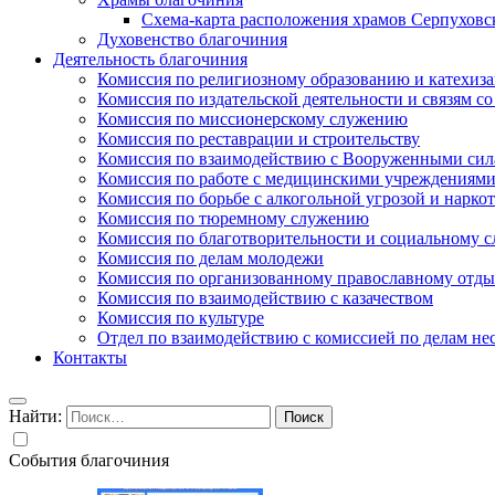
Схема-карта расположения храмов Серпуховс
Духовенство благочиния
Деятельность благочиния
Комиссия по религиозному образованию и катехиз
Комиссия по издательской деятельности и связям 
Комиссия по миссионерскому служению
Комиссия по реставрации и строительству
Комиссия по взаимодействию с Вооруженными сил
Комиссия по работе с медицинскими учреждениям
Комиссия по борьбе с алкогольной угрозой и нарко
Комиссия по тюремному служению
Комиссия по благотворительности и социальному 
Комиссия по делам молодежи
Комиссия по организованному православному отдых
Комиссия по взаимодействию с казачеством
Комиссия по культуре
Отдел по взаимодействию с комиссией по делам н
Контакты
Найти:
События благочиния