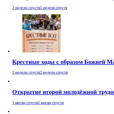
2 недели спустя
1 неделя спустя
Крестные ходы с образом Божией М
2 недели спустя
2 недели спустя
Открытие второй молодёжной трудов
1 месяц спустя
1 месяц спустя