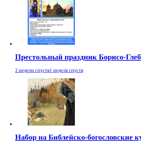
Престольный праздник Борисо-Глебс
2 недели спустя
1 неделя спустя
Набор на Библейско-богословские к