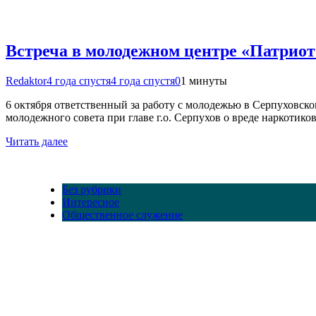
Встреча в молодежном центре «Патриот
Redaktor
4 года спустя
4 года спустя
0
1 минуты
6 октября ответственный за работу с молодежью в Серпуховск
молодежного совета при главе г.о. Серпухов о вреде наркоти
Читать далее
Без рубрики
Интересное
Общественное служение