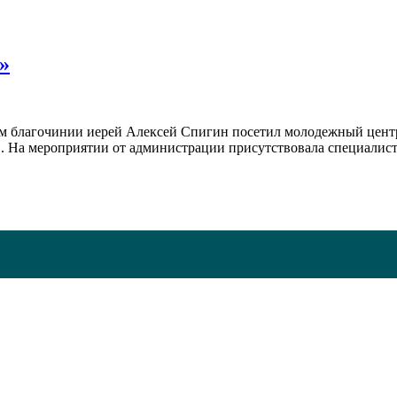
»
ом благочинии иерей Алексей Спигин посетил молодежный центр
ков. На мероприятии от администрации присутствовала специали