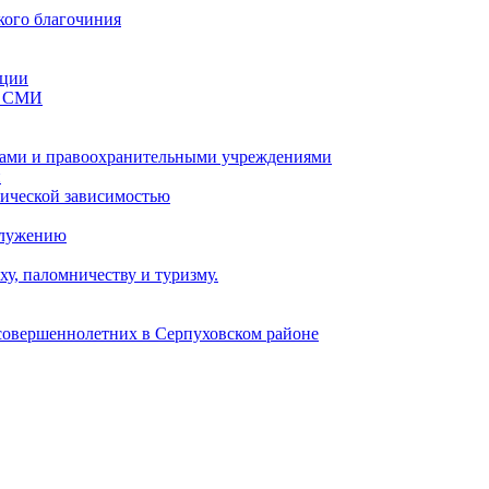
кого благочиния
ации
со СМИ
ами и правоохранительными учреждениями
и
тической зависимостью
служению
у, паломничеству и туризму.
есовершеннолетних в Серпуховском районе