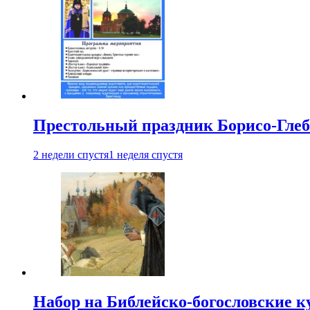
Престольный праздник Борисо-Глебс
2 недели спустя
1 неделя спустя
Набор на Библейско-богословские к