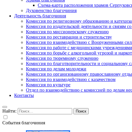
Схема-карта расположения храмов Серпуховс
Духовенство благочиния
Деятельность благочиния
Комиссия по религиозному образованию и катехиз
Комиссия по издательской деятельности и связям 
Комиссия по миссионерскому служению
Комиссия по реставрации и строительству
Комиссия по взаимодействию с Вооруженными сил
Комиссия по работе с медицинскими учреждениям
Комиссия по борьбе с алкогольной угрозой и нарко
Комиссия по тюремному служению
Комиссия по благотворительности и социальному 
Комиссия по делам молодежи
Комиссия по организованному православному отдых
Комиссия по взаимодействию с казачеством
Комиссия по культуре
Отдел по взаимодействию с комиссией по делам н
Контакты
Найти:
События благочиния