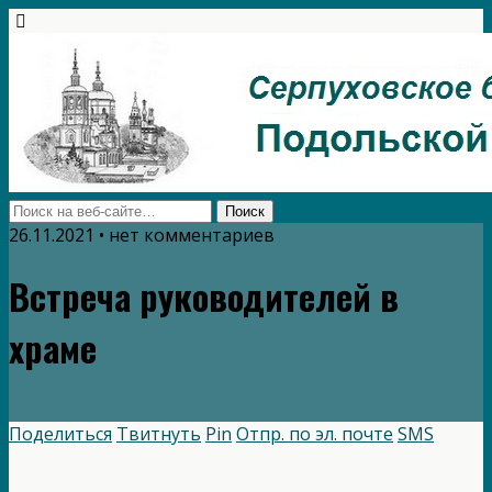
26.11.2021 • нет комментариев
Встреча руководителей в
храме
Поделиться
Твитнуть
Pin
Отпр. по эл. почте
SMS