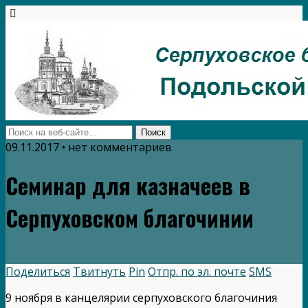
09.11.2017 • нет комментариев
Семинар для казначеев в
Серпуховском благочинии
Поделиться
Твитнуть
Pin
Отпр. по эл. почте
SMS
9 ноября в канцелярии серпуховского благочиния