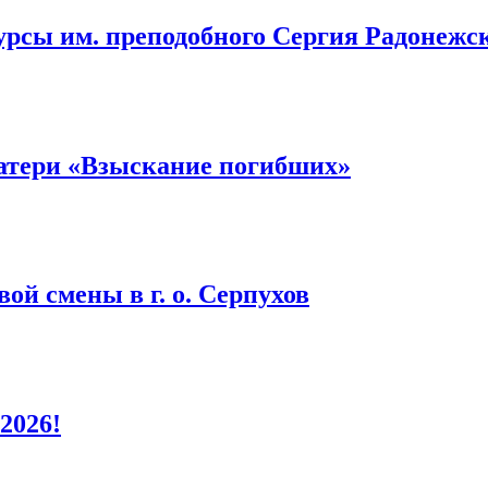
урсы им. преподобного Сергия Радонежс
атери «Взыскание погибших»
ой смены в г. о. Серпухов
2026!