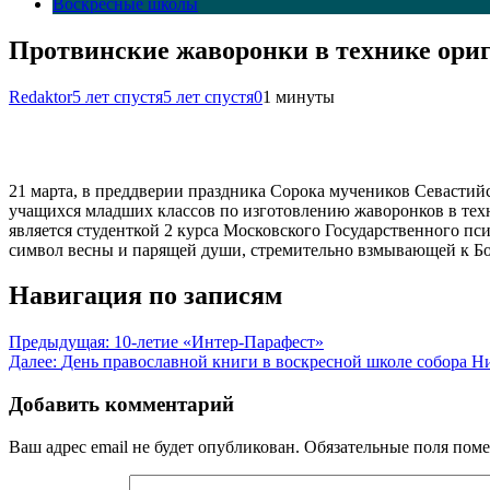
Воскресные школы
Протвинские жаворонки в технике ори
Redaktor
5 лет спустя
5 лет спустя
0
1 минуты
21 марта, в преддверии праздника Сорока мучеников Севастий
учащихся младших классов по изготовлению жаворонков в тех
является студенткой 2 курса Московского Государственного пс
символ весны и парящей души, стремительно взмывающей к Бог
Навигация по записям
Предыдущая:
10-летие «Интер-Парафест»
Далее:
День православной книги в воскресной школе собора Н
Добавить комментарий
Ваш адрес email не будет опубликован.
Обязательные поля пом