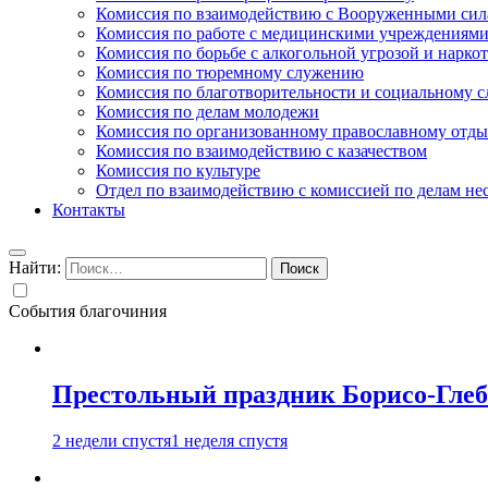
Комиссия по взаимодействию с Вооруженными сил
Комиссия по работе с медицинскими учреждениям
Комиссия по борьбе с алкогольной угрозой и нарко
Комиссия по тюремному служению
Комиссия по благотворительности и социальному 
Комиссия по делам молодежи
Комиссия по организованному православному отдых
Комиссия по взаимодействию с казачеством
Комиссия по культуре
Отдел по взаимодействию с комиссией по делам н
Контакты
Найти:
События благочиния
Престольный праздник Борисо-Глебс
2 недели спустя
1 неделя спустя