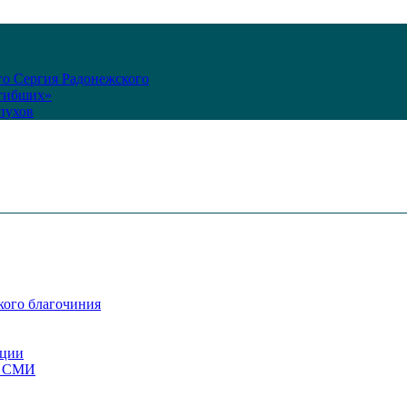
го Сергия Радонежского
огибших»
пухов
кого благочиния
ации
со СМИ