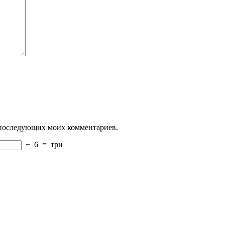
ля последующих моих комментариев.
−
6
=
три