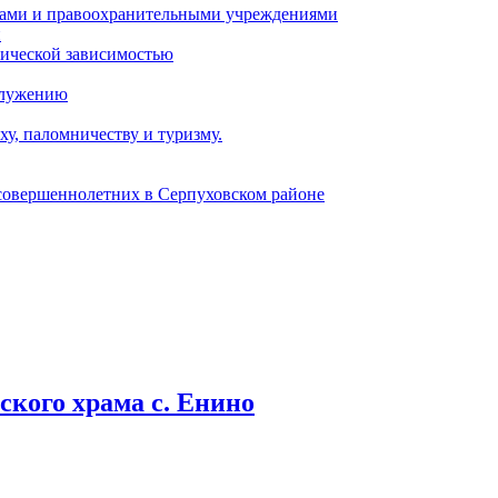
ами и правоохранительными учреждениями
и
тической зависимостью
служению
у, паломничеству и туризму.
есовершеннолетних в Серпуховском районе
кого храма с. Енино