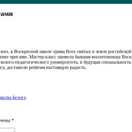
гами
ских, в Воскресной школе храма Всех святых в земле российско
нике оригами. Мастер-класс провела бывшая воспитанница Вос
ихолого-педагогического университета, и будущая специальност
у, доставили ребятам настоящую радость.
иколы Белого
ечены
*