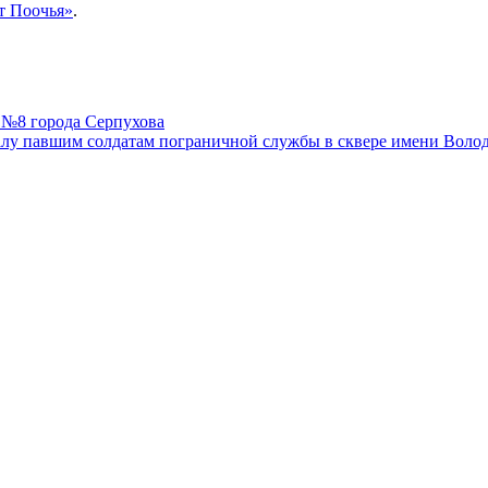
т Поочья»
.
 №8 города Серпухова
лу павшим солдатам пограничной службы в сквере имени Волод