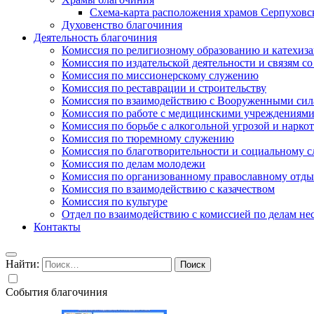
Схема-карта расположения храмов Серпуховс
Духовенство благочиния
Деятельность благочиния
Комиссия по религиозному образованию и катехиз
Комиссия по издательской деятельности и связям 
Комиссия по миссионерскому служению
Комиссия по реставрации и строительству
Комиссия по взаимодействию с Вооруженными сил
Комиссия по работе с медицинскими учреждениям
Комиссия по борьбе с алкогольной угрозой и нарко
Комиссия по тюремному служению
Комиссия по благотворительности и социальному 
Комиссия по делам молодежи
Комиссия по организованному православному отдых
Комиссия по взаимодействию с казачеством
Комиссия по культуре
Отдел по взаимодействию с комиссией по делам н
Контакты
Найти:
События благочиния