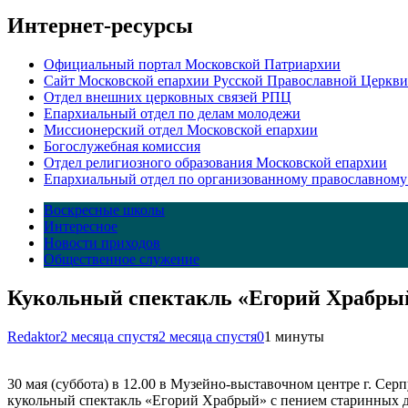
Интернет-ресурсы
Официальный портал Московской Патриархии
Сайт Московской епархии Русской Православной Церкви
Отдел внешних церковных связей РПЦ
Епархиальный отдел по делам молодежи
Миссионерский отдел Московской епархии
Богослужебная комиссия
Отдел религиозного образования Московской епархии
Епархиальный отдел по организованному православному
Воскресные школы
Интересное
Новости приходов
Общественное служение
Кукольный спектакль «Егорий Храбрый
Redaktor
2 месяца спустя
2 месяца спустя
0
1 минуты
30 мая (суббота) в 12.00 в Музейно-выставочном центре г. Сер
кукольный спектакль «Егорий Храбрый» с пением старинных д