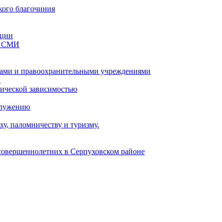
кого благочиния
ации
со СМИ
ами и правоохранительными учреждениями
и
тической зависимостью
служению
у, паломничеству и туризму.
есовершеннолетних в Серпуховском районе