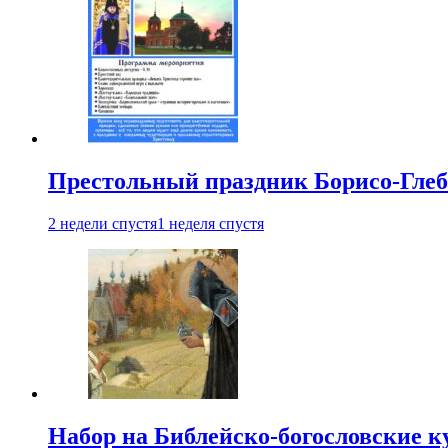
Престольный праздник Борисо-Глебс
2 недели спустя
1 неделя спустя
Набор на Библейско-богословские к