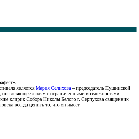
афест».
стиваля является
Мария Селихова
– председатель Пущинской
ие, позволяющее людям с ограниченными возможностями
акже клирик Собора Николы Белого г. Серпухова священник
ека всегда ценить то, что он имеет.