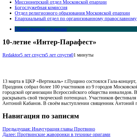
Миссионерский отдел Московской епархии
Богослужебная комиссия
Отдел религиозного образования Московской епархии
Епархиальный отдел по организованному православному
Общественное служение
10-летие «Интер-Парафест»
Redaktor
5 лет спустя
5 лет спустя
0
1 минуты
13 марта в ЦКР «Вертикаль» г.Пущино состоялся Гала-концер
Праздник собрал более 100 участников из 9 городов Московско
городской организации Всероссийского общества инвалидов. 
раскрывать свой творческий потенциал. Участников фестиваля
Антоний Кабанов. В своём выступлении священник Антоний пр
Навигация по записям
Предыдущая:
Инаугурация главы Протвино
Далее:
Протвинские жаворонки в технике оригами