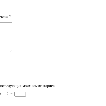
ечены
*
ля последующих моих комментариев.
9
−
2
=