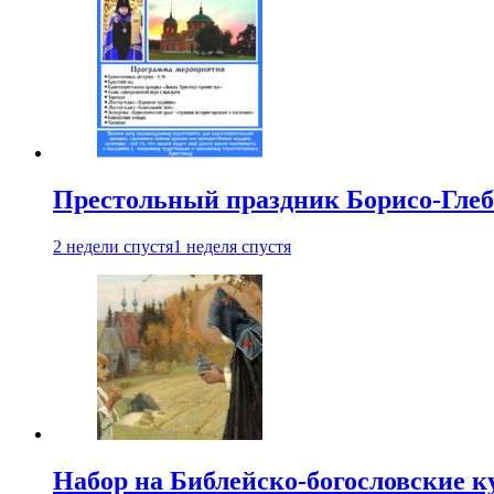
Престольный праздник Борисо-Глебс
2 недели спустя
1 неделя спустя
Набор на Библейско-богословские к