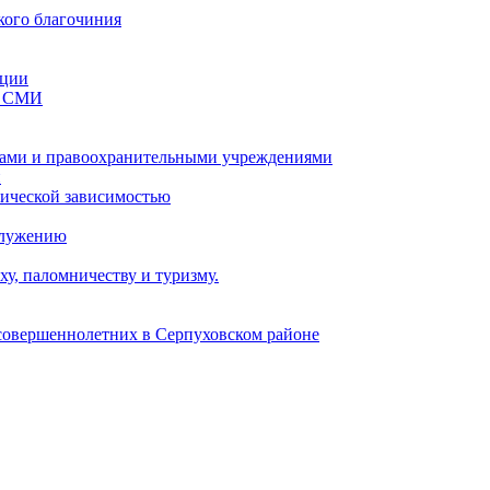
кого благочиния
ации
со СМИ
ами и правоохранительными учреждениями
и
тической зависимостью
служению
у, паломничеству и туризму.
есовершеннолетних в Серпуховском районе