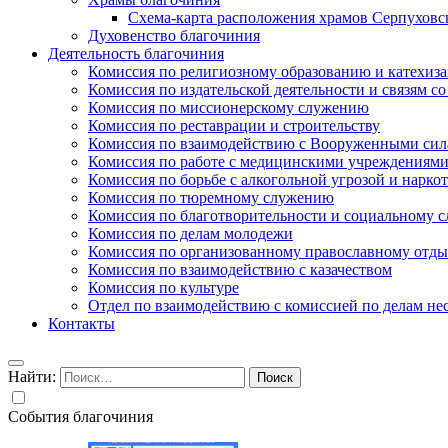
Схема-карта расположения храмов Серпуховс
Духовенство благочиния
Деятельность благочиния
Комиссия по религиозному образованию и катехиз
Комиссия по издательской деятельности и связям 
Комиссия по миссионерскому служению
Комиссия по реставрации и строительству
Комиссия по взаимодействию с Вооруженными сил
Комиссия по работе с медицинскими учреждениям
Комиссия по борьбе с алкогольной угрозой и нарко
Комиссия по тюремному служению
Комиссия по благотворительности и социальному 
Комиссия по делам молодежи
Комиссия по организованному православному отдых
Комиссия по взаимодействию с казачеством
Комиссия по культуре
Отдел по взаимодействию с комиссией по делам н
Контакты
Найти:
События благочиния