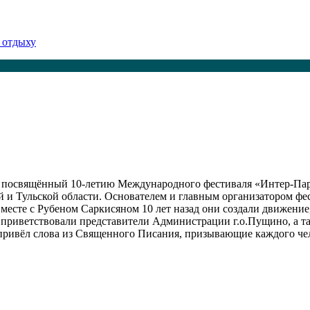
 отдыху
т, посвящённый 10-летию Международного фестиваля «Интер-Пар
й и Тульской области. Основателем и главным организатором фе
Вместе с Рубеном Саркисяном 10 лет назад они создали движен
 приветствовали представители Администрации г.о.Пущино, а т
ивёл слова из Священного Писания, призывающие каждого челов