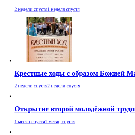
2 недели спустя
1 неделя спустя
Крестные ходы с образом Божией М
2 недели спустя
2 недели спустя
Открытие второй молодёжной трудов
1 месяц спустя
1 месяц спустя