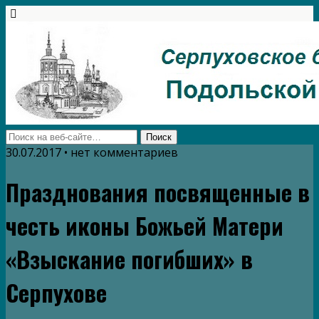
30.07.2017 • нет комментариев
Празднования посвященные в
честь иконы Божьей Матери
«Взыскание погибших» в
Серпухове