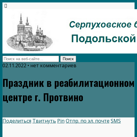
02.11.2022 • нет комментариев
Праздник в реабилитационном
центре г. Протвино
Поделиться
Твитнуть
Pin
Отпр. по эл. почте
SMS