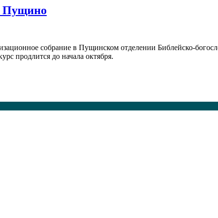
г. Пущино
анизационное собрание в Пущинском отделении Библейско-богослов
курс продлится до начала октября.