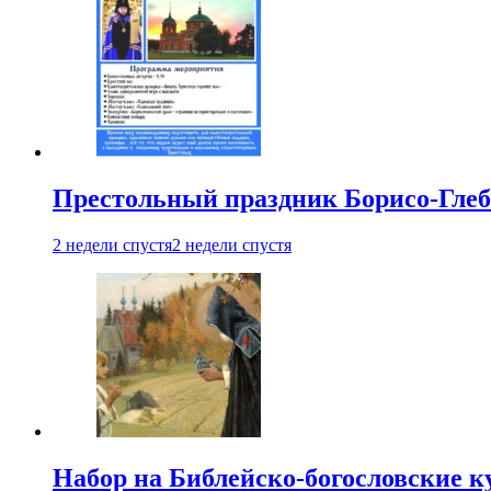
Престольный праздник Борисо-Глебс
2 недели спустя
2 недели спустя
Набор на Библейско-богословские к