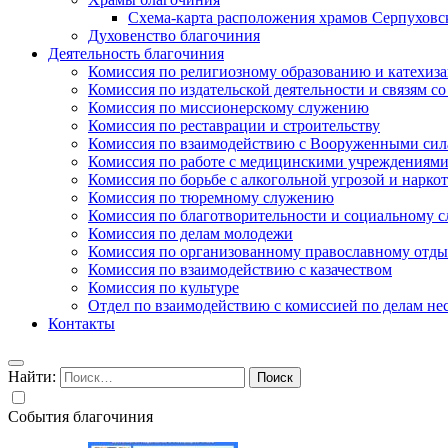
Схема-карта расположения храмов Серпуховс
Духовенство благочиния
Деятельность благочиния
Комиссия по религиозному образованию и катехиз
Комиссия по издательской деятельности и связям 
Комиссия по миссионерскому служению
Комиссия по реставрации и строительству
Комиссия по взаимодействию с Вооруженными сил
Комиссия по работе с медицинскими учреждениям
Комиссия по борьбе с алкогольной угрозой и нарко
Комиссия по тюремному служению
Комиссия по благотворительности и социальному 
Комиссия по делам молодежи
Комиссия по организованному православному отдых
Комиссия по взаимодействию с казачеством
Комиссия по культуре
Отдел по взаимодействию с комиссией по делам н
Контакты
Найти:
События благочиния