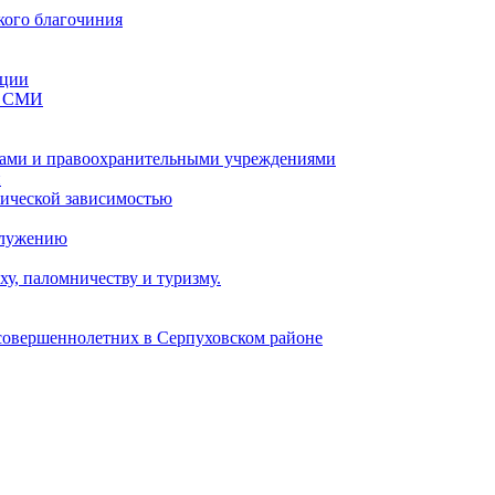
кого благочиния
ации
со СМИ
ами и правоохранительными учреждениями
и
тической зависимостью
служению
у, паломничеству и туризму.
есовершеннолетних в Серпуховском районе