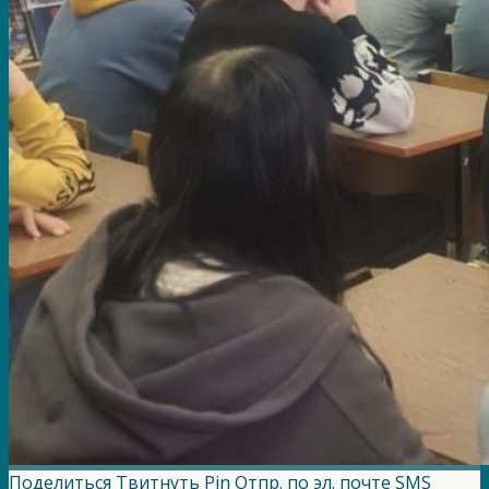
Поделиться
Твитнуть
Pin
Отпр. по эл. почте
SMS