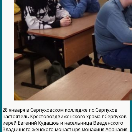
28 января в Серпуховском колледже г.о.Серпухов
настоятель Крестовоздвиженского храма г.Серпухов
иерей Евгений Кудашов и насельница Введенского
Владычнего женского монастыря монахиня Афанасия