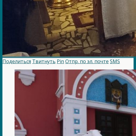
Поделиться
Твитнуть
Pin
Отпр. по эл. почте
SMS