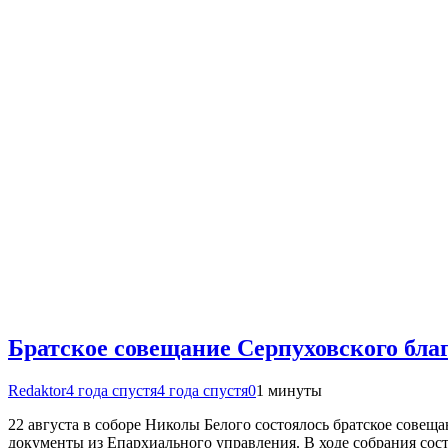
Братское совещание Серпуховского бла
Redaktor
4 года спустя
4 года спустя
0
1 минуты
22 августа в соборе Николы Белого состоялось братское совещ
документы из Епархиального управления. В ходе собрания сос