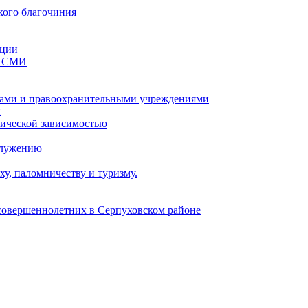
кого благочиния
ации
со СМИ
ами и правоохранительными учреждениями
и
тической зависимостью
служению
у, паломничеству и туризму.
есовершеннолетних в Серпуховском районе