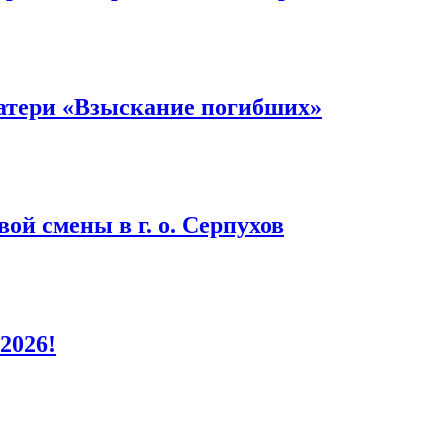
атери «Взыскание погибших»
ой смены в г. о. Серпухов
2026!