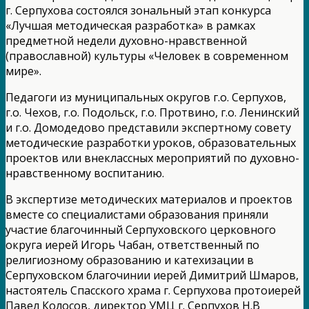
г. Серпухова состоялся зональный этап конкурса
«Лучшая методическая разработка» в рамках
предметной недели духовно-нравственной
(православной) культуры «Человек в современном
мире».
Педагоги из муниципальных округов г.о. Серпухов,
г.о. Чехов, г.о. Подольск, г.о. Протвино, г.о. Ленинский
и г.о. Домодедово представили экспертному совету
методические разработки уроков, образовательных
проектов или внеклассных мероприятий по духовно-
нравственному воспитанию.
В экспертизе методических материалов и проектов
вместе со специалистами образования приняли
участие благочинный Серпуховского церковного
округа иерей Игорь Чабан, ответственный по
религиозному образованию и катехизации в
Серпуховском благочинии иерей Димитрий Шмаров,
настоятель Спасского храма г. Серпухова протоиерей
Павел Колосов, директор УМЦ г. Серпухов Н.В