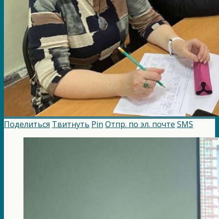
Поделиться
Твитнуть
Pin
Отпр. по эл. почте
SMS