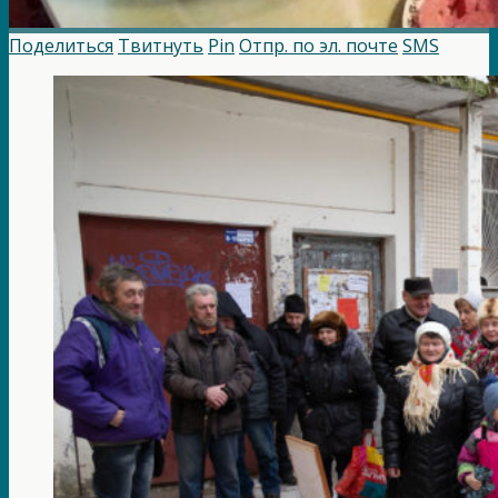
Поделиться
Твитнуть
Pin
Отпр. по эл. почте
SMS