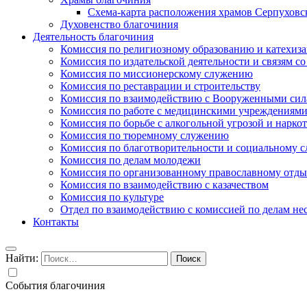
Схема-карта расположения храмов Серпуховс
Духовенство благочиния
Деятельность благочиния
Комиссия по религиозному образованию и катехиз
Комиссия по издательской деятельности и связям 
Комиссия по миссионерскому служению
Комиссия по реставрации и строительству
Комиссия по взаимодействию с Вооруженными сил
Комиссия по работе с медицинскими учреждениям
Комиссия по борьбе с алкогольной угрозой и нарко
Комиссия по тюремному служению
Комиссия по благотворительности и социальному 
Комиссия по делам молодежи
Комиссия по организованному православному отдых
Комиссия по взаимодействию с казачеством
Комиссия по культуре
Отдел по взаимодействию с комиссией по делам н
Контакты
Найти:
События благочиния