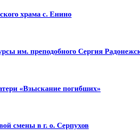
кого храма с. Енино
урсы им. преподобного Сергия Радонежс
атери «Взыскание погибших»
ой смены в г. о. Серпухов