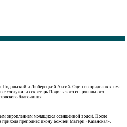
оп Подольский и Люберецкий Аксий. Один из приделов храма
ыке сослужили секретарь Подольского епархиального
ховского благочиния.
ным окроплением молящихся освящённой водой. После
а прихода преподнёс икону Божией Матери «Казанская»,