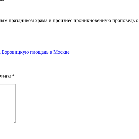
ным праздником храма и произнёс проникновенную проповедь о 
на Боровицкую площадь в Москве
ечены
*