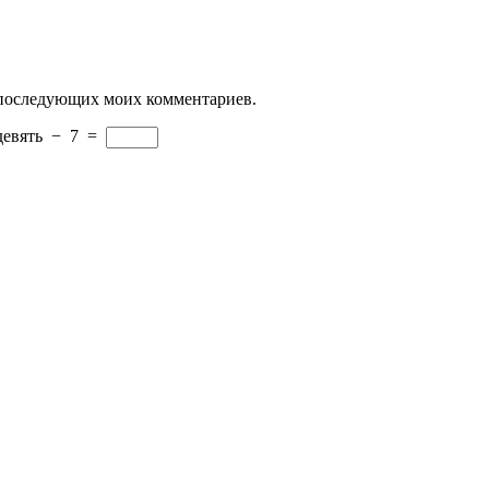
ля последующих моих комментариев.
девять
−
7
=