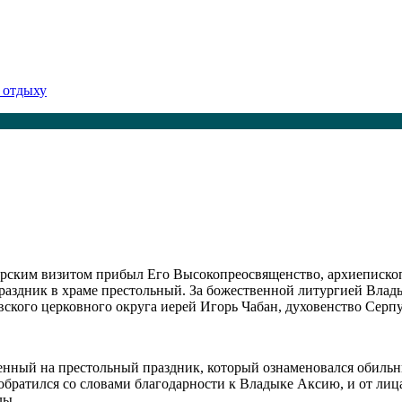
 отдыху
тырским визитом прибыл Его Высокопреосвященство, архиеписк
раздник в храме престольный. За божественной литургией Влад
кого церковного округа иерей Игорь Чабан, духовенство Серпу
женный на престольный праздник, который ознаменовался обиль
обратился со словами благодарности к Владыке Аксию, и от лиц
лы.