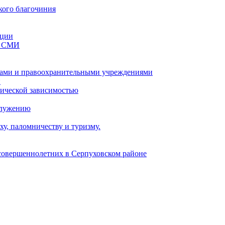
кого благочиния
ации
со СМИ
ами и правоохранительными учреждениями
и
тической зависимостью
служению
у, паломничеству и туризму.
есовершеннолетних в Серпуховском районе