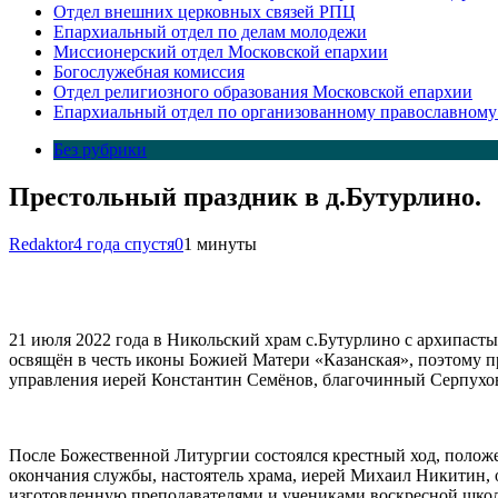
Отдел внешних церковных связей РПЦ
Епархиальный отдел по делам молодежи
Миссионерский отдел Московской епархии
Богослужебная комиссия
Отдел религиозного образования Московской епархии
Епархиальный отдел по организованному православному
Без рубрики
Престольный праздник в д.Бутурлино.
Redaktor
4 года спустя
0
1 минуты
21 июля 2022 года в Никольский храм с.Бутурлино с архипас
освящён в честь иконы Божией Матери «Казанская», поэтому п
управления иерей Константин Семёнов, благочинный Серпуховс
После Божественной Литургии состоялся крестный ход, поло
окончания службы, настоятель храма, иерей Михаил Никитин, 
изготовленную преподавателями и учениками воскресной шко