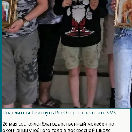
Поделиться
Твитнуть
Pin
Отпр. по эл. почте
SMS
26 мая состоялся благодарственный молебен по
окончании учебного года в воскресной школе