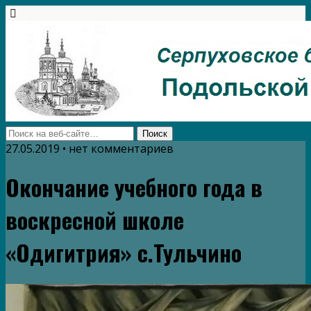
27.05.2019 • нет комментариев
Окончание учебного года в
воскресной школе
«Одигитрия» с.Тульчино