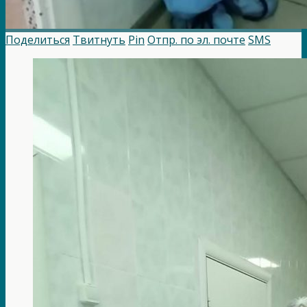
Поделиться
Твитнуть
Pin
Отпр. по эл. почте
SMS