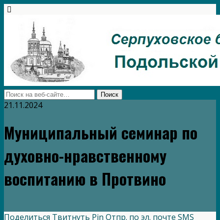
21.11.2024
Муниципальный семинар по
духовно-нравственному
воспитанию в Протвино
Поделиться
Твитнуть
Pin
Отпр. по эл. почте
SMS