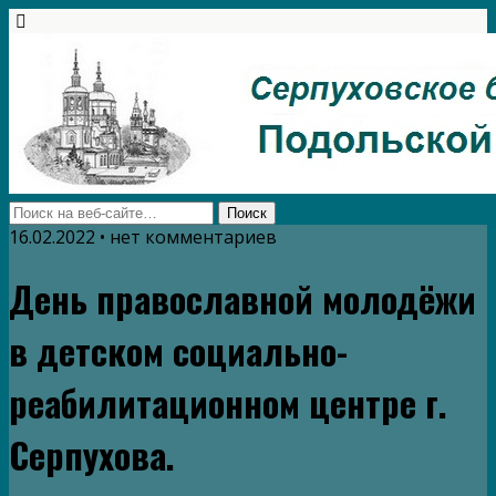
16.02.2022 • нет комментариев
День православной молодёжи
в детском социально-
реабилитационном центре г.
Серпухова.