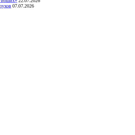
огибших»
22.07.2026
пухов
07.07.2026