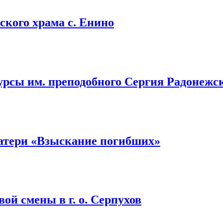
кого храма с. Енино
урсы им. преподобного Сергия Радонежс
атери «Взыскание погибших»
ой смены в г. о. Серпухов