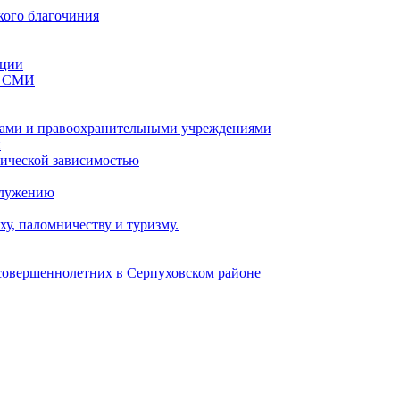
кого благочиния
ации
со СМИ
ами и правоохранительными учреждениями
и
тической зависимостью
служению
у, паломничеству и туризму.
есовершеннолетних в Серпуховском районе