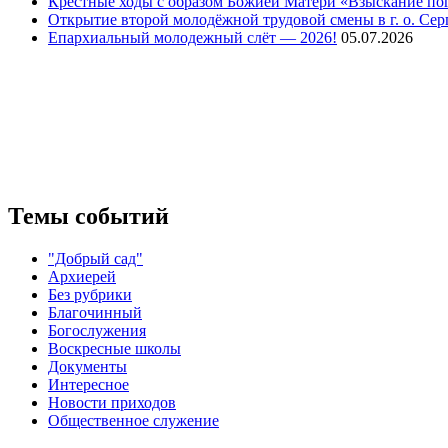
Крестные ходы с образом Божией Матери «Взыскание п
Открытие второй молодёжной трудовой смены в г. о. Сер
Епархиальный молодежный слёт — 2026!
05.07.2026
Темы событий
"Добрый сад"
Архиерей
Без рубрики
Благочинный
Богослужения
Воскресные школы
Документы
Интересное
Новости приходов
Общественное служение