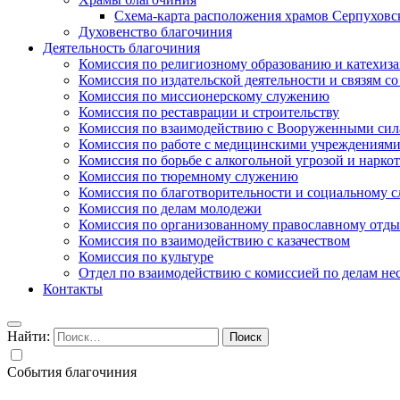
Схема-карта расположения храмов Серпуховс
Духовенство благочиния
Деятельность благочиния
Комиссия по религиозному образованию и катехиз
Комиссия по издательской деятельности и связям 
Комиссия по миссионерскому служению
Комиссия по реставрации и строительству
Комиссия по взаимодействию с Вооруженными сил
Комиссия по работе с медицинскими учреждениям
Комиссия по борьбе с алкогольной угрозой и нарко
Комиссия по тюремному служению
Комиссия по благотворительности и социальному 
Комиссия по делам молодежи
Комиссия по организованному православному отдых
Комиссия по взаимодействию с казачеством
Комиссия по культуре
Отдел по взаимодействию с комиссией по делам н
Контакты
Найти:
События благочиния