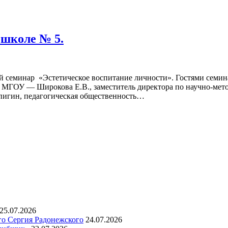
 школе № 5.
 семинар «Эстетическое воспитание личности». Гостями семина
й МГОУ — Широкова Е.В., заместитель директора по научно-ме
 Спигин, педагогическая общественность…
25.07.2026
го Сергия Радонежского
24.07.2026