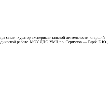
ра стали: куратор экспериментальной деятельности, старший
тодической работе МОУ ДПО УМЦ г.о. Серпухов — Гирба Е.Ю.,