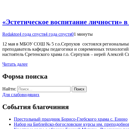
«Эстетическое воспитание личности» в
Redaktor
4 года спустя
4 года спустя
0
1 минуты
12 мая в МБОУ СОШ № 5 г.о.Серпухов состоялся региональный
преподаватель кафедры педагогики и современных технологи
настоятель Сретенского храма г.о. Серпухов – иерей Алексей
Читать далее
Форма поиска
Найти:
Для слабовидящих
События благочиния
Престольный праздник Борисо-Глебского храма с. Енино
Набор на Библейско-богословские курсы им. преподобно